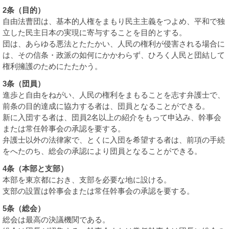
2条（目的）
諸課題
自由法曹団は、基本的人権をまもり民主主義をつよめ、平和で独
立した民主日本の実現に寄与することを目的とする。
団は、あらゆる悪法とたたかい、人民の権利が侵害される場合に
は、その信条・政派の如何にかかわらず、ひろく人民と団結して
権利擁護のためにたたかう。
3条（団員）
進歩と自由をねがい、人民の権利をまもることを志す弁護士で、
前条の目的達成に協力する者は、団員となることができる。
新に入団する者は、団員2名以上の紹介をもって申込み、幹事会
または常任幹事会の承認を要する。
弁護士以外の法律家で、とくに入団を希望する者は、前項の手続
をへたのち、総会の承認により団員となることができる。
4条（本部と支部）
本部を東京都におき、支部を必要な地に設ける。
支部の設置は幹事会または常任幹事会の承認を要する。
5条（総会）
総会は最高の決議機関である。