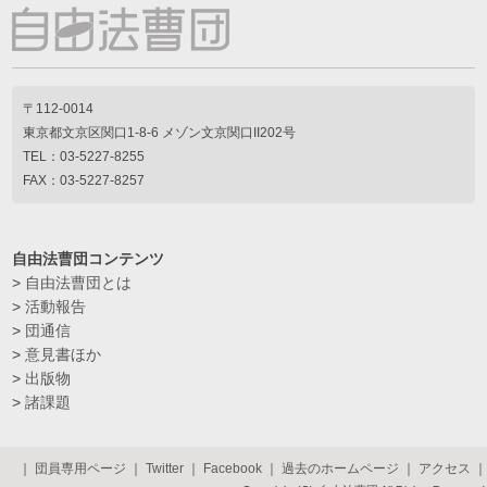
〒112-0014
東京都文京区関口1-8-6 メゾン文京関口II202号
TEL：03-5227-8255
FAX：03-5227-8257
自由法曹団コンテンツ
>
自由法曹団とは
>
活動報告
>
団通信
>
意見書ほか
>
出版物
>
諸課題
｜
団員専用ページ
｜
Twitter
｜
Facebook
｜
過去のホームページ
｜
アクセス
｜