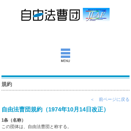
自由法曹団とは
規約
活動報告
＜ 前ページに戻る
団通信
自由法曹団規約（1974年10月14日改正）
意見書ほか
1条（名称）
出版物
この団体は、自由法曹団と称する。