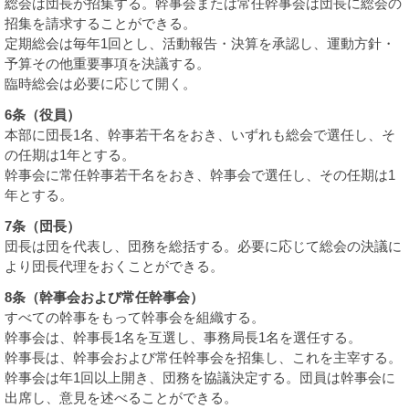
総会は団長が招集する。幹事会または常任幹事会は団長に総会の
招集を請求することができる。
定期総会は毎年1回とし、活動報告・決算を承認し、運動方針・
予算その他重要事項を決議する。
臨時総会は必要に応じて開く。
6条（役員）
本部に団長1名、幹事若干名をおき、いずれも総会で選任し、そ
の任期は1年とする。
幹事会に常任幹事若干名をおき、幹事会で選任し、その任期は1
年とする。
7条（団長）
団長は団を代表し、団務を総括する。必要に応じて総会の決議に
より団長代理をおくことができる。
8条（幹事会および常任幹事会）
すべての幹事をもって幹事会を組織する。
幹事会は、幹事長1名を互選し、事務局長1名を選任する。
幹事長は、幹事会および常任幹事会を招集し、これを主宰する。
幹事会は年1回以上開き、団務を協議決定する。団員は幹事会に
出席し、意見を述べることができる。