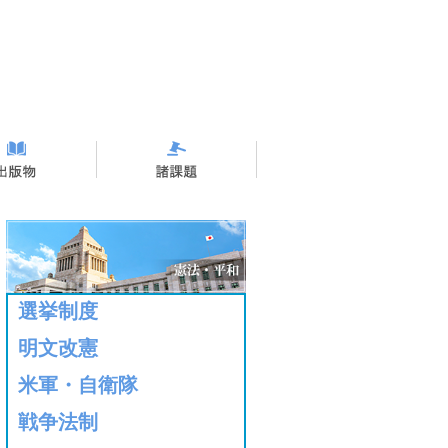
選挙制度
明文改憲
米軍・自衛隊
戦争法制