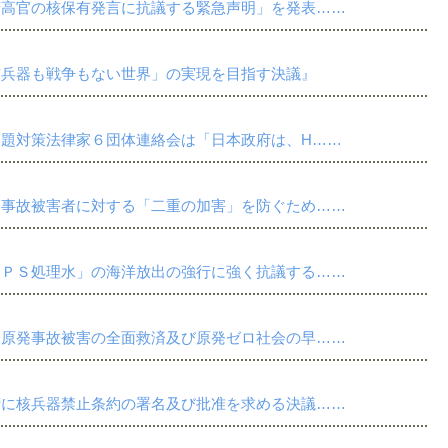
府高官の核保有発言に抗議する緊急声明」を発表……
核兵器も戦争もない世界」の実現を目指す決議』
題対策法律家６団体連絡会は「日本政府は、H……
発事故被害者に対する「二重の加害」を防ぐため……
ＬＰＳ処理水」の海洋放出の強行に強く抗議する……
一原発事故被害の全面救済及び原発ゼロ社会の早……
府に核兵器禁止条約の署名及び批准を求める決議……