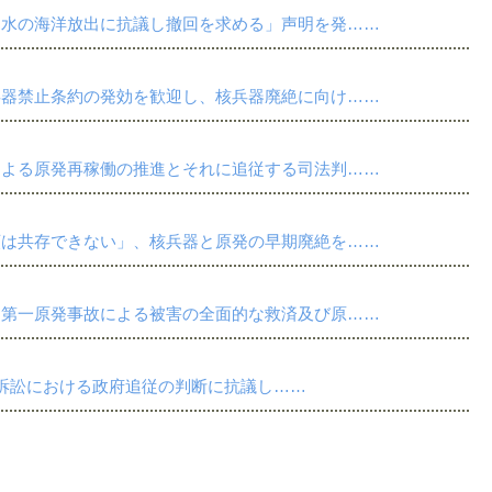
染水の海洋放出に抗議し撤回を求める」声明を発……
兵器禁止条約の発効を歓迎し、核兵器廃絶に向け……
による原発再稼働の推進とそれに追従する司法判……
類は共存できない」、核兵器と原発の早期廃絶を……
島第一原発事故による被害の全面的な救済及び原……
脱原発訴訟における政府追従の判断に抗議し……