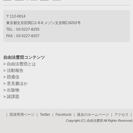
〒112-0014
東京都文京区関口1-8-6 メゾン文京関口II202号
TEL：03-5227-8255
FAX：03-5227-8257
自由法曹団コンテンツ
>
自由法曹団とは
>
活動報告
>
団通信
>
意見書ほか
>
出版物
>
諸課題
｜
団員専用ページ
｜
Twitter
｜
Facebook
｜
過去のホームページ
｜
アクセス
｜
Copyright (C) 自由法曹団 All Rights Reserved.