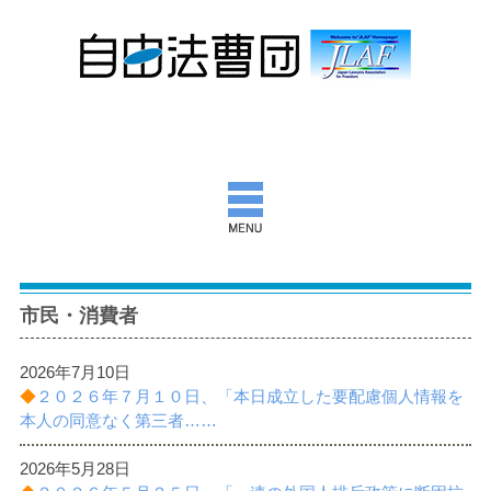
自由法曹団とは
市民・消費者
活動報告
2026年7月10日
団通信
◆
２０２６年７月１０日、「本日成立した要配慮個人情報を
本人の同意なく第三者……
意見書ほか
2026年5月28日
出版物