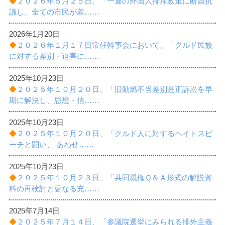
◆
２０２６年５月２５日、「一連の外国人排斥政策に断固抗
諸課題
議し、全ての市民が差……
2026年1月20日
◆
２０２６年１月１７日常任幹事会において、「クルド民族
に対する差別・迫害に……
2025年10月23日
◆
２０２５年１０月２０日、「旧動燃不当差別是正訴訟を早
期に解決し、思想・信……
2025年10月23日
◆
２０２５年１０月２０日、「クルド人に対するヘイトスピ
ーチと闘い、 あわせ……
2025年10月23日
◆
２０２５年１０月２３日、「共同親権Ｑ＆Ａ形式の解説資
料の再検討と更なる充……
2025年7月14日
◆
２０２５年７月１４日、「参議院選挙にみられる排外主義