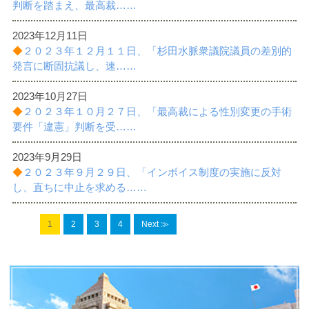
判断を踏まえ、最高裁……
2023年12月11日
◆
２０２３年１２月１１日、「杉田水脈衆議院議員の差別的
発言に断固抗議し、速……
2023年10月27日
◆
２０２３年１０月２７日、「最高裁による性別変更の手術
要件「違憲」判断を受……
2023年9月29日
◆
２０２３年９月２９日、「インボイス制度の実施に反対
し、直ちに中止を求める……
1
2
3
4
Next ≫