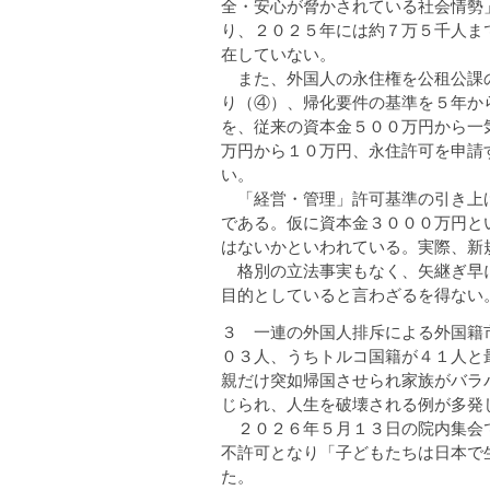
全・安心が脅かされている社会情勢
り、２０２５年には約７万５千人ま
在していない。
また、外国人の永住権を公租公課の
り（④）、帰化要件の基準を５年か
を、従来の資本金５００万円から一
万円から１０万円、永住許可を申請
い。
「経営・管理」許可基準の引き上げ
である。仮に資本金３０００万円と
はないかといわれている。実際、新
格別の立法事実もなく、矢継ぎ早に
目的としていると言わざるを得ない
３ 一連の外国人排斥による外国籍
０３人、うちトルコ国籍が４１人と
親だけ突如帰国させられ家族がバラ
じられ、人生を破壊される例が多発
２０２６年５月１３日の院内集会で
不許可となり「子どもたちは日本で
た。