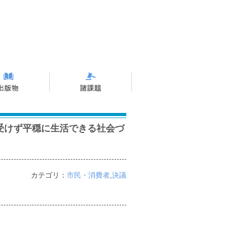
受けず平穏に生活できる社会づ
カテゴリ：
市民・消費者
,
決議