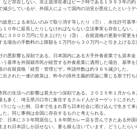
」など存在しない。非正規滞在者はピーク時である１９９３年の約
で減少しているが、外国人によって国内の治安が悪化したというデ
故意による未払いのみで取り消す等したり（①）、永住許可基準
ら１０年に延長したりしなければならない立法事実も存在しない。
気に３０００万円に引き上げたり（③）、在留資格の更新や変更を
する場合の手数料の上限額を１万円から３０万円へと引き上げる立
の悪影響も深刻である。日本国内にある大手外食産業でも資本金
いう基準を外国籍市民が経営する外食産業に適用した場合、基準を
規の在留資格「経営・管理ビザ」申請件数は約９６％減少した。
出された一連の政策は、昨今の排外主義的世論に乗じる形で打ち
。
市民の生活への影響は甚大かつ深刻である。２０２５年１月から８
最も多く、埼玉県川口市に集住するクルド人がターゲットにされた
バラになった例、日本で生まれ育ち日本社会に溶け込んで生きて来
した。同じ事例は全国に存在するものと考えられる。
、日本に３０年間居住し１８年間カレー店を営んできたある外国
生まれ日本語しか話せない。妻も娘も泣いています。どうしたらい