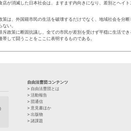
店が消滅した日本社会は、ますます内向きになり、差別とヘイト
政策は、外国籍市民の生活を破壊するだけでなく、地域社会を分断
らない。
斥政策に断固抗議し、全ての市民が差別を受けず平穏に生活でき
連帯して闘うことをここに表明するものである。
自由法曹団コンテンツ
>
自由法曹団とは
>
活動報告
>
団通信
>
意見書ほか
号
>
出版物
>
諸課題