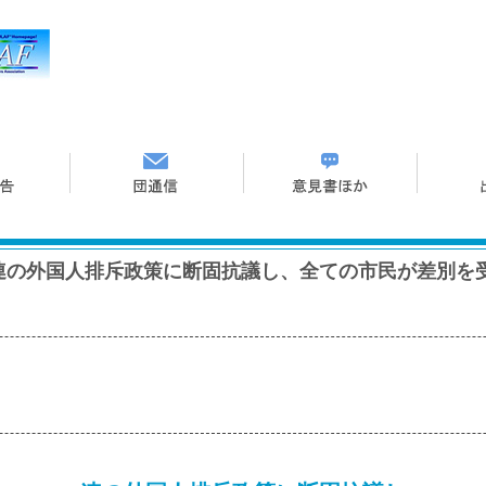
連の外国人排斥政策に断固抗議し、全ての市民が差別を