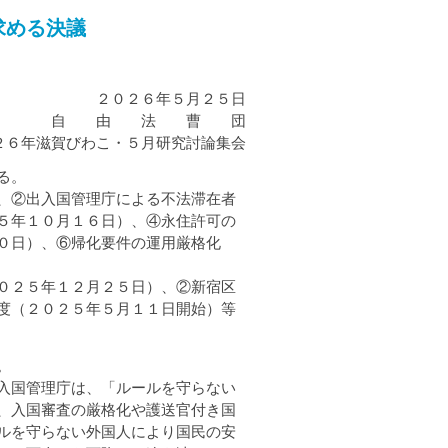
求める決議
２０２６年５月２５日
自 由 法 曹 団
２６年滋賀びわこ・５月研究討論集会
る。
、②出入国管理庁による不法滞在者
５年１０月１６日）、④永住許可の
０日）、⑥帰化要件の運用厳格化
０２５年１２月２５日）、②新宿区
度（２０２５年５月１１日開始）等
。
入国管理庁は、「ルールを守らない
、入国審査の厳格化や護送官付き国
ルを守らない外国人により国民の安