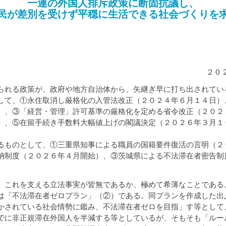
一連の外国人排斥政策に断固抗議し、
民が差別を受けず平穏に生活できる社会づくりを
２０
られる政策が、政府や地方自治体から、矢継ぎ早に打ち出されてい
て、①永住取消し厳格化の入管法改正（２０２４年６月１４日）
）、③「経営・管理」許可基準の厳格化を定める省令改正（２０２
）、⑤在留手続き手数料大幅値上げの閣議決定（２０２６年３月１
ものとして、①三重県知事による職員の国籍要件復活の言明（２
納制度（２０２６年４月開始）、③茨城県による不法滞在者密告制
、これを支える立法事実が皆無であるか、極めて希薄なことである
「不法滞在者ゼロプラン」（②）である。同プランを作成した出
かされている社会情勢に鑑み、不法滞在者ゼロを目指」す等として
でに非正規滞在外国人を半減する等としているが、そもそも「ルー