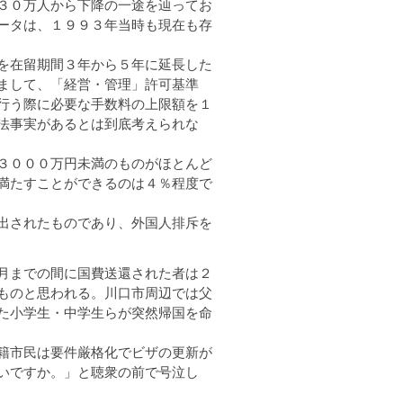
３０万人から下降の一途を辿ってお
ータは、１９９３年当時も現在も存
を在留期間３年から５年に延長した
まして、「経営・管理」許可基準
行う際に必要な手数料の上限額を１
法事実があるとは到底考えられな
３０００万円未満のものがほとんど
満たすことができるのは４％程度で
出されたものであり、外国人排斥を
月までの間に国費送還された者は２
ものと思われる。川口市周辺では父
た小学生・中学生らが突然帰国を命
籍市民は要件厳格化でビザの更新が
いですか。」と聴衆の前で号泣し