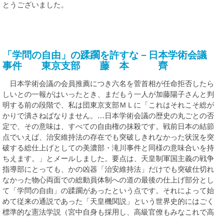
とうございました。
「学問の自由」の蹂躙を許すな－日本学術会議
事件 東京支部 藤 本 齊
日本学術会議の会員推薦につき六名を菅首相が任命拒否したら
しいとの一報がはいったとき、まだもう一人が加藤陽子さんと判
明する前の段階で、私は団東京支部ＭＬに「これはそれこそ総が
かりで潰さねばなりません。…日本学術会議の歴史の丸ごとの否
定で、その意味は、すべての自由権の抹殺です。戦前日本の結節
点でいえば、治安維持法の存在でも突破しきれなかった状況を突
破する総仕上げとしての美濃部・滝川事件と同様の意味合いを持
ちえます。」とメールしました。要点は、天皇制軍国主義の戦争
指導部にとっても、かの凶器「治安維持法」だけでも突破仕切れ
なかった物心両面での総動員体制への道の最後の仕上げ部分とし
て「学問の自由」の蹂躙があったという点です。それによって始
めて従来の通説であった「天皇機関説」という世界史的にはごく
標準的な憲法学説（宮中自身も採用し、高級官僚もみなこれで高