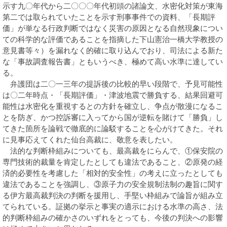
示す九〇年代から二〇〇〇年代初頭の諸論文、水密化対策が東海
第二では取られていたことを示す刑事事件での資料、「長期評
価」が単なる行政判断ではなく災害の原因となる自然現象につい
ての科学的な評価であることを指摘した下山憲治一橋大学教授の
意見書等々）を漏れなく的確に取り込んでおり、司法による新た
な「事故調査報告書」ともいうべき、極めて高い水準に達してい
る。
弁護団は二〇一三年の提訴後の比較的早い段階で、予見可能性
は〇二年時点・「長期評価」・津波地震で勝負する、結果回避可
能性は水密化を重視するとの方針を確立し、争点が散漫になるこ
とを防ぎ、かつ控訴審に入ってから国が逆転を賭けて「勝負」し
てきた箇所を論戦で徹底的に論駁することを心がけてきた。それ
に見事応えてくれた仙台高裁に、敬意を表したい。
法的な判断枠組みについても、最高裁をにらんで、①保安院の
専門技術的裁量を肯定したとしても違法であること、②原発の経
済的必要性を考慮した「相対的安全性」の考えに立ったとしても
違法であることを強調し、③原子力の安全規制法制の趣旨に関す
る伊方最高裁判決の判断を援用し、手堅い枠組みで論旨が組み立
てられている。証拠の挙示と事実の適示における水準の高さ、法
的判断枠組みの確かさのいずれをとっても、今後の判決への影響