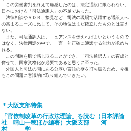
この労働審判を終えて痛感したのは、法定通訳に限られない、
日本における「司法通訳人」の不足であった。
法律相談やＡＤＲ、接見など、司法の現場で活躍する通訳人へ
の高まるニーズに比して、その地位はまだ確立したものとは言え
ない。
また、司法通訳人は、ニュアンスを伝えればよいというもので
はなく、法律用語の中で、一言一句正確に通訳する能力が求めら
れる。
この問題を肌で感じ取ることができ、「司法通訳人」の育成と
併せて、国家資格化が必要であると思うに至った。
外国人と司法の間にある分厚い言語の壁を打ち破るため、今後
もこの問題に意識的に取り組んでいきたい。
＊大阪支部特集
「官僚制改革の行政法理論」を読む（日本評論
社 晴山一穂ほか編著）大阪支部 河
村 学