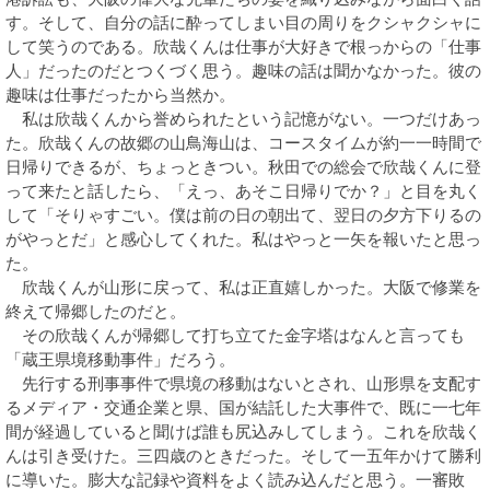
す。そして、自分の話に酔ってしまい目の周りをクシャクシャに
して笑うのである。欣哉くんは仕事が大好きで根っからの「仕事
人」だったのだとつくづく思う。趣味の話は聞かなかった。彼の
趣味は仕事だったから当然か。
私は欣哉くんから誉められたという記憶がない。一つだけあっ
た。欣哉くんの故郷の山鳥海山は、コースタイムが約一一時間で
日帰りできるが、ちょっときつい。秋田での総会で欣哉くんに登
って来たと話したら、「えっ、あそこ日帰りでか？」と目を丸く
して「そりゃすごい。僕は前の日の朝出て、翌日の夕方下りるの
がやっとだ」と感心してくれた。私はやっと一矢を報いたと思っ
た。
欣哉くんが山形に戻って、私は正直嬉しかった。大阪で修業を
終えて帰郷したのだと。
その欣哉くんが帰郷して打ち立てた金字塔はなんと言っても
「蔵王県境移動事件」だろう。
先行する刑事事件で県境の移動はないとされ、山形県を支配す
るメディア・交通企業と県、国が結託した大事件で、既に一七年
間が経過していると聞けば誰も尻込みしてしまう。これを欣哉く
んは引き受けた。三四歳のときだった。そして一五年かけて勝利
に導いた。膨大な記録や資料をよく読み込んだと思う。一審敗