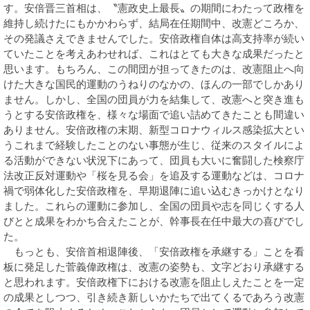
す。安倍晋三首相は、〝憲政史上最長〟の期間にわたって政権を
維持し続けたにもかかわらず、結局在任期間中、改憲どころか、
その発議さえできませんでした。安倍政権自体は高支持率が続い
ていたことを考えあわせれば、これはとても大きな成果だったと
思います。もちろん、この間団が担ってきたのは、改憲阻止へ向
けた大きな国民的運動のうねりのなかの、ほんの一部でしかあり
ません。しかし、全国の団員が力を結集して、改憲へと突き進も
うとする安倍政権を、様々な場面で追い詰めてきたことも間違い
ありません。安倍政権の末期、新型コロナウィルス感染拡大とい
うこれまで経験したことのない事態が生じ、従来のスタイルによ
る活動ができない状況下にあって、団員も大いに奮闘した検察庁
法改正反対運動や「桜を見る会」を追及する運動などは、コロナ
禍で弱体化した安倍政権を、早期退陣に追い込むきっかけとなり
ました。これらの運動に参加し、全国の団員や志を同じくする人
びとと成果をわかち合えたことが、幹事長在任中最大の喜びでし
た。
もっとも、安倍首相退陣後、「安倍政権を承継する」ことを看
板に発足した菅義偉政権は、改憲の姿勢も、文字どおり承継する
と思われます。安倍政権下における改憲を阻止しえたことを一定
の成果としつつ、引き続き新しいかたちで出てくるであろう改憲