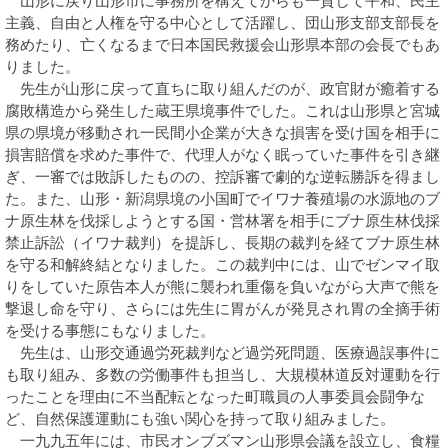
山形に戻り山形市に事務所を構えてからも一貫して平和、民主
主義、自由と人権を守る中心として活躍し、団山形支部支部長を
務めたり、亡くなるまで日本国民救援会山形県本部の会長でもあ
りました。
先生が山形に戻って直ちに取り組んだのが、政官財が癒着する
腐敗構造から発生した蔵王県境事件でした。これは山形県と宮城
県の県境が移動され一民間小企業が大きな損害を受け国を相手に
損害賠償を求めた事件で、代理人がなく眠っていた事件を引き継
ぎ、一審では敗訴したものの、控訴審で劇的な逆転勝訴を得まし
た。また、山形・新潟県境の小国町でイワナ養殖場の水源地のブ
ナ原生林を伐採しようとする国・営林署を相手にブナ原生林伐採
禁止訴訟（イワナ裁判）を提訴し、長期の裁判を経てブナ原生林
を守る和解終結となりました。この裁判中には、山でゼンマイ取
りをしていた原告本人が熊に襲われ重傷を負いながら大声で熊を
撃退し命を守り、さらには先生に胃がんが発見され胃の全摘手術
を受ける事態にもなりました。
先生は、山形交通過労死裁判など過労死問題、医療過誤事件に
も取り組み、多数の労働事件も担当し、大規模林道反対運動を行
ったことを理由に不当配転となった町職員の人事委員会闘争な
ど、自然保護運動にも強い関心を持って取り組みました。
一九九五年には、市民オンブズマン山形県会議を設立し、食糧