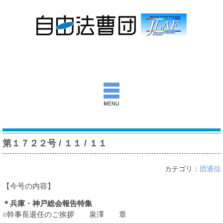
自由法曹団とは
第１７２２号 / １１ / １１
活動報告
カテゴリ：
団通信
団通信
【今号の内容】
意見書ほか
＊兵庫・神戸総会報告特集
出版物
○幹事長退任のご挨拶 泉澤 章