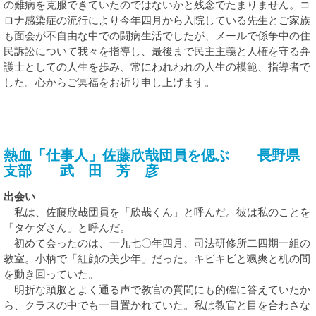
の難病を克服できていたのではないかと残念でたまりません。コ
ロナ感染症の流行により今年四月から入院している先生とご家族
も面会が不自由な中での闘病生活でしたが、メールで係争中の住
民訴訟について我々を指導し、最後まで民主主義と人権を守る弁
護士としての人生を歩み、常にわれわれの人生の模範、指導者で
した。心からご冥福をお祈り申し上げます。
熱血「仕事人」佐藤欣哉団員を偲ぶ 長野県
支部 武 田 芳 彦
出会い
私は、佐藤欣哉団員を「欣哉くん」と呼んだ。彼は私のことを
「タケダさん」と呼んだ。
初めて会ったのは、一九七〇年四月、司法研修所二四期一組の
教室。小柄で「紅顔の美少年」だった。キビキビと颯爽と机の間
を動き回っていた。
明折な頭脳とよく通る声で教官の質問にも的確に答えていたか
ら、クラスの中でも一目置かれていた。私は教官と目を合わさな