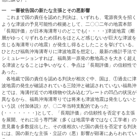
一 一審被告国の新たな主張とその悪影響
これまで国の責任を認めた判決は、いずれも、電源喪失を招く
ような津波の予見可能性の根拠として、二〇〇二年の地震本部
「長期評価」が日本海溝寄りのどこでも(・・・・)津波地震（断
層がゆっくりずれるため揺れをほとんど感じないが巨大な津波を
生じる海溝寄りの地震）が発生し得るとしたことを挙げている。
ひとたび福島沖海溝寄りに津波地震を想定し、最新の推計手法で
シミュレーションすれば、福島第一原発の敷地高さを大きく超え
る津波となることは争いがなく、争点は「長期評価」の信頼性で
あった。
各地裁で国の責任を認める判決が相次ぐ中、国は、①過去に津
波地震の発生が確認されている三陸沖と確認されていない福島沖
とでは、海溝付近での堆積物や沈み込むプレートの凹凸の状況が
異なるから、福島沖海溝寄りでは将来も津波地震は発生しないと
いう説（付加体説）が、〇二年当時支配的であった
(・・・・・・・)として、「長期評価」の信頼性を否定する主張
を展開、それに沿う専門家（多くは地震学者ではなく工学者）の
意見書を多数提出した。その後相次いだ国の責任を否定する判決
には、国の新たな主張・立証の（悪）影響が顕著にあらわれてい