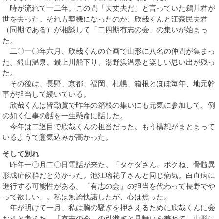
時が流れて一二年。この間「大丈夫だ」と言っていた鵜川君が
世を去った。それも契機になったのか、欣哉くんと江森民夫君
（同期である）が相談して「二四期有志の会」の集いが始まっ
た。
二〇一〇年六月、欣哉くんの企画で山形に八名の仲間が集まっ
た。銀山温泉、最上川船下り、湯野浜温泉と楽しい思い出が残っ
た。
その後は、長野、京都、福岡、札幌、箱根とほぼ毎年、地元幹
事が担当して続いている。
欣哉くんは皆勤賞で昨年の箱根の集いにも元気に参加して、例
の如く仕事の話を一生懸命に話した。
今年は二巡目で欣哉くんの担当だった。もう構想がまとまって
いるようで意気込みが高かった。
そして別れ
昨年一〇月二〇日電話が来た。「タケダさん、ボクね、骨髄異
形成症候群だと分かった。池江璃花子さんと同じ病気。白血病に
進行する可能性がある。『有志の会』の担当を代わって長野でや
って欲しい」。私は無論快諾したが、心は焦った。
年が明けて一月、私は胸の騒ぎを押さえるために欣哉くんに会
おうと考えた。「有志の会」の引継ぎと見舞いを兼ねて、山形に