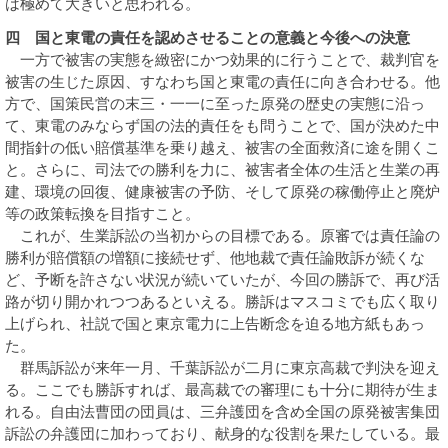
は極めて大きいと思われる。
四 国と東電の責任を認めさせることの意義と今後への決意
一方で被害の実態を緻密にかつ効果的に行うことで、裁判官を
被害の生じた原因、すなわち国と東電の責任に向き合わせる。他
方で、国策民営の末三・一一に至った原発の歴史の実態に沿っ
て、東電のみならず国の法的責任をも問うことで、国が決めた中
間指針の低い賠償基準を乗り越え、被害の全面救済に途を開くこ
と。さらに、司法での勝利を力に、被害者全体の生活と生業の再
建、環境の回復、健康被害の予防、そして原発の稼働停止と廃炉
等の政策転換を目指すこと。
これが、生業訴訟の当初からの目標である。原審では責任論の
勝利が賠償額の増額に接続せず、他地裁で責任論敗訴が続くな
ど、予断を許さない状況が続いていたが、今回の勝訴で、再び活
路が切り開かれつつあるといえる。勝訴はマスコミでも広く取り
上げられ、社説で国と東京電力に上告断念を迫る地方紙もあっ
た。
群馬訴訟が来年一月、千葉訴訟が二月に東京高裁で判決を迎え
る。ここでも勝訴すれば、最高裁での審理にも十分に期待が生ま
れる。自由法曹団の団員は、三弁護団を含め全国の原発被害集団
訴訟の弁護団に加わっており、献身的な役割を果たしている。最