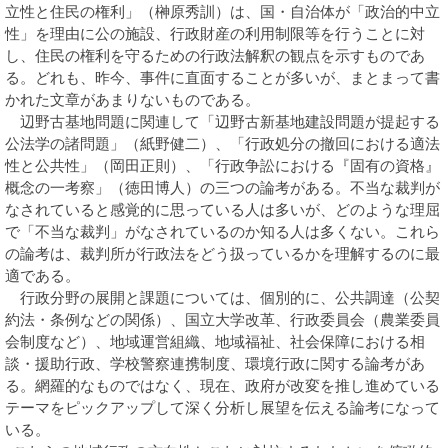
立性と住民の権利」（榊原秀訓）は、国・自治体が「政治的中立
性」を理由に公の施設、行政財産の利用制限等を行うことに対
し、住民の権利を守るための行政法解釈の観点を示すものであ
る。どれも、昨今、事件に直面することが多いが、まとまって書
かれた文章があまりないものである。
辺野古基地問題に関連して「辺野古新基地建設問題が提起する
公法学の諸問題」（紙野健二）、「行政処分の撤回における適法
性と公共性」（岡田正則）、「行政争訟における『固有の資格』
概念の一考察」（徳田博人）の三つの論考がある。不当な裁判が
なされていると感覚的に思っている人は多いが、どのような理屈
で「不当な裁判」がなされているのか知る人は多くない。これら
の論考は、裁判所が行政法をどう扱っているかを理解するのに最
適である。
行政分野の展開と課題については、個別的に、公共調達（公契
約法・条例などの関係）、国立大学改革、行政委員会（農業委員
会制度など）、地域運営組織、地域福祉、社会保障における相
談・援助行政、学校警察連携制度、環境行政に関する論考があ
る。網羅的なものではなく、現在、政府が改変を推し進めている
テーマをピックアップして深く分析し展望を伝える論考になって
いる。