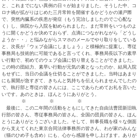
と、これまでにない異例の日々が始まりました。そうした中、コ
ロナ禍が拡がりはじめた三月常幹を開催するかどうかの瀬戸際
で、突然内臓系の疾患が発症（もう完治しましたのでご心配な
く）し、病院から入院を勧められました。まだ常幹をいつものよ
うに開くかどうか決めておらず、点滴につながれながら「どうし
ようか・・」と悩みながらスマホのメールでやり取りをしている
と、次長が「ウェブ会議にしましょう」と積極的に提案し、専従
事務局も技術的に可能であると言ってくれ、事務局長以下の素早
い行動で、初めてのウェブ会議に切り替えることができました。
この時の団結力、素早い行動が元気の素となったのか、結局入院
もせずに、当日の会議を仕切ることができました。当時はあまり
にも展開が急すぎて、きちんと気持ちを伝えられませんでしたの
で、執行部と専従の皆さんには、ここであらためてお礼を言いた
いです。あのときは、ほんとうにありがとう。
※ ※ ※
最後に、この二年間の活動をともにしてきた自由法曹団新旧執
行部の皆さん、専従事務局の皆さん、全国の団員の皆さん、ほん
とうにありがとうございました。そして、幹事長職を様々な側面
から支えてくれた東京合同法律事務所の皆さん、わが家のみんな
（猫のひめ子も含め）にも、心から感謝を申し上げます。ありが