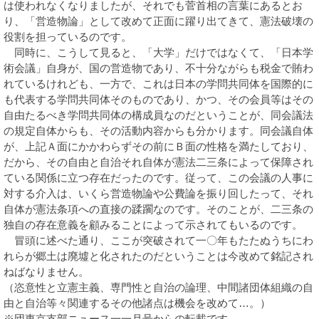
は使われなくなりましたが、それでも菅首相の言葉にあるとお
り、「営造物論」として改めて正面に躍り出てきて、憲法破壊の
役割を担っているのです。
同時に、こうして見ると、「大学」だけではなくて、「日本学
術会議」自身が、国の営造物であり、不十分ながらも税金で賄わ
れているけれども、一方で、これは日本の学問共同体を国際的に
も代表する学問共同体そのものであり、かつ、その会員等はその
自由たるべき学問共同体の構成員なのだということが、同会議法
の規定自体からも、その活動内容からも分かります。同会議自体
が、上記Ａ面にかかわらずその前にＢ面の性格を満たしており、
だから、その自由と自治それ自体が憲法二三条によって保障され
ている関係に立つ存在だったのです。従って、この会議の人事に
対する介入は、いくら営造物論や公費論を振り回したって、それ
自体が憲法条項への直接の蹂躙なのです。そのことが、二三条の
独自の存在意義を顧みることによって示されてもいるのです。
冒頭に述べた通り、ここが突破されて一〇年もたたぬうちにわ
れらが郷土は廃墟と化されたのだということは今改めて銘記され
ねばなりません。
（恣意性と立憲主義、専門性と自治の論理、中間諸団体組織の自
由と自治等々関連するその他諸点は機会を改めて…。）
※団東京支部ニュース一一月号からの転載です。