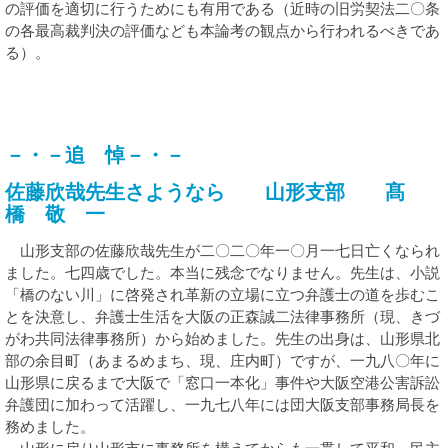
の評価を適切に行うためにも有用である（近時の旧労契法二〇条
の各最高裁判決の評価なども本論考の観点から行われるべきであ
る）。
－・－追 悼－・－
佐藤欣哉先生さようなら 山形支部 髙
橋 敬 一
山形支部の佐藤欣哉先生が二〇二〇年一〇月一七日亡くなられ
ました。七四歳でした。本当に残念でなりません。先生は、小説
「橋のない川」に啓発され革新の立場に立つ弁護士の道を歩むこ
とを決意し、弁護士生活を大阪の正森誠二法律事務所（現、きづ
がわ共同法律事務所）から始めました。先生の出身は、山形県北
部の余目町（あまるめまち、現、庄内町）ですが、一九八〇年に
山形県に戻るまで大阪で「窓口一本化」事件や大阪空港公害訴訟
弁護団に加わって活躍し、一九七八年には団大阪支部事務局長を
務めました。