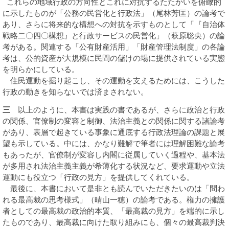
これらの地域行政の方向性とこれに対抗するたたかいを俯瞰的
に示したものが「公務の民営化と行政法」（尾林芳匡）の論考で
あり、さらに将来的な構想への対抗を示すものとして「『自治体
戦略二〇四〇構想』と行政サービスの民営化」（萩原聡央）の論
考がある。関連する「公有財産活用」「財産管理法制度」の各論
考は、公的資産が大規模に民間の儲けの場に提供されている実態
を明らかにしている。
住民運動を掘り起こし、その運動を支えるためには、こうした
行政の動きを知らないでは済まされない。
三
以上のように、本書は実践の書であるが、さらに政治と行政
の関係、官僚制の変容と制御、法治主義との関係に関する諸論考
があり、表層で起きている事象に通底する行政法理論の課題と展
望も示している。中には、かなり難解で筆者には理解困難な論考
もあったが、官僚制が変容し内閣に従属していく過程や、基本法
が多用され法治主義主義が希薄化する状況など、要求運動や立法
運動にも役立つ「行政の見方」を提供してくれている。
最後に、本書において是非とも読んでいただきたいのは「問わ
れる最高裁の思考様式」（晴山一穂）の論考である。権力の擁護
者としての最高裁の政治的本質、「最高裁の見方」を端的に示し
たものであり、最高裁に向けた取り組みにも、個々の最高裁判決