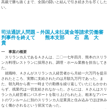
高裁で勝ち抜くまで、全国の闘いと結んで引き続き力を尽くした
い。
司法通訳人問題－外国人未払賃金等請求労働審
判事件を終えて 熊本支部 石 黒 大
貴
一 事案の概要
スリランカ人であるＡさんは、二〇一七年四月、熊本のスリラ
ンカ料理レストランに採用され、調理・ホール業務を担当してき
た。
就職時、Ａさんがスリランカ人経営者から月給一六万円を提示
されたところ、実際に支給されたのは月額九万円であった。ま
た、朝九時から夜一一時までの勤務を繰り返していたにもかかわ
らず、残業代は一切支給されなかった。さらには、Ａさんはスリ
ランカ人経営者にパスポートを取り上げられた上、粗末なアパー
トのワンルームに別のスリランカ人従業員と住み込みでほぼ休み
なく働かされるという状況であった。