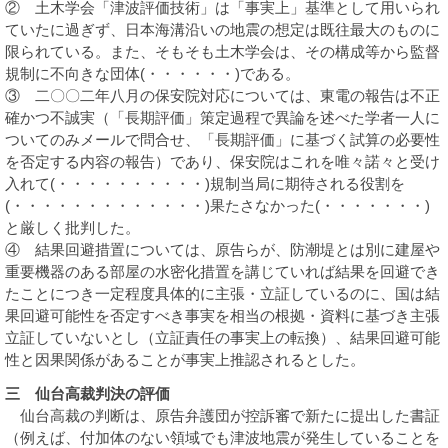
② 土木学会「津波評価技術」は「事実上」基準として用いられ
ていたに過ぎず、日本海溝沿いの地震の想定は既往最大のものに
限られている。また、そもそも土木学会は、その構成等から監督
規制に不向きな団体(・・・・・・)である。
③ 二〇〇二年八月の保安院対応については、東電の報告は不正
確かつ不誠実（「長期評価」策定過程で異論を述べた学者一人に
ついてのみメールで問合せ、「長期評価」に基づく試算の必要性
を否定する内容の報告）であり、保安院はこれを唯々諾々と受け
入れて(・・・・・・・・・・)規制当局に期待される役割を
(・・・・・・・・・・・・・)果たさなかった(・・・・・・・)
と厳しく批判した。
④ 結果回避措置については、原告らが、防潮堤とは別に建屋や
重要機器のある部屋の水密化措置を講じていれば結果を回避でき
たことにつき一定程度具体的に主張・立証しているのに、国は結
果回避可能性を否定すべき事実を相当の根拠・資料に基づき主張
立証していないとし（立証責任の事実上の転換）、結果回避可能
性と因果関係があることが事実上推認されるとした。
三 仙台高裁判決の評価
仙台高裁の判断は、原告弁護団が控訴審で新たに提出した書証
（例えば、付加体のない領域でも津波地震が発生していることを