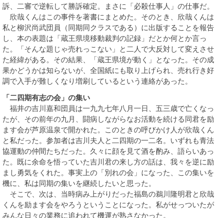
訴、二審で逆転して勝訴確定。まさに「必殺仕事人」の仕事だ。
欣哉くんはこの事件を著書にまとめた。そのとき、欣哉くんは
私と柳沢尚武団員（同期同クラスである）に出版することを報告
し、本の表題は「蔵王県境移動裁判の記録」だとか何とか言っ
た。「そんな題じゃ売れっこない」と二人で大反対して変えさせ
た経緯がある。その結果、「蔵王県境が動く」となった。その成
果かどうかは知らないが、全国紙にも取り上げられ、売れ行き好
調で入手が難しくなり増刷しているという連絡があった。
「二四期有志の会」の集い
福井の吉川嘉和団員は一九九七年八月一日、五三歳で亡くなっ
たが、その前年の九月、闘病しながらなお活動を続ける同君を励
ます会が芦原温泉で開かれた。このときの呼びかけ人が欣哉くん
と私だった。参加者は吉川夫人と二四期の一二名。いずれも青法
協運動の仲間たちだった。久々に顔を見て酒を酌み、語らいあっ
た。既に余命を悟っていた吉川君の来し方の話は、我々を逆に励
まし勇気をくれた。事実上の「別れの会」になった、この集いを
機に、私は同期の集いを継続したいと思った。
そこで、次は、当時病み上がりだった福島の鵜川隆明君と欣哉
くんを励ます会をやろうということになった。私がせっついたが
みんな日々の業務に追われて機運が熟さなかった。