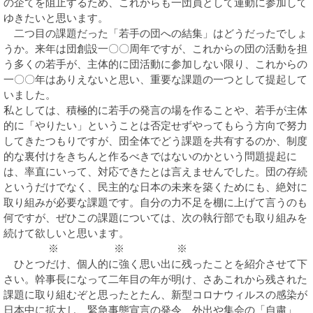
の企てを阻止するため、これからも一団員として運動に参加して
ゆきたいと思います。
二つ目の課題だった「若手の団への結集」はどうだったでしょ
うか。来年は団創設一〇〇周年ですが、これからの団の活動を担
う多くの若手が、主体的に団活動に参加しない限り、これからの
一〇〇年はありえないと思い、重要な課題の一つとして提起して
いました。
私としては、積極的に若手の発言の場を作ることや、若手が主体
的に「やりたい」ということは否定せずやってもらう方向で努力
してきたつもりですが、団全体でどう課題を共有するのか、制度
的な裏付けをきちんと作るべきではないのかという問題提起に
は、率直にいって、対応できたとは言えませんでした。団の存続
というだけでなく、民主的な日本の未来を築くためにも、絶対に
取り組みが必要な課題です。自分の力不足を棚に上げて言うのも
何ですが、ぜひこの課題については、次の執行部でも取り組みを
続けて欲しいと思います。
※ ※ ※
ひとつだけ、個人的に強く思い出に残ったことを紹介させて下
さい。幹事長になって二年目の年が明け、さあこれから残された
課題に取り組むぞと思ったとたん、新型コロナウィルスの感染が
日本中に拡大し、緊急事態宣言の発令、外出や集会の「自粛」