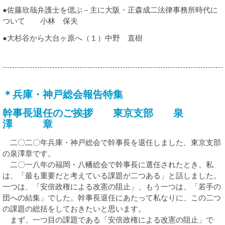
●佐藤欣哉弁護士を偲ぶ－主に大阪・正森成二法律事務所時代に
ついて 小林 保夫
●大杉谷から大台ヶ原へ（１）中野 直樹
＊兵庫・神戸総会報告特集
幹事長退任のご挨拶 東京支部 泉
澤 章
二〇二〇年兵庫・神戸総会で幹事長を退任しました、東京支部
の泉澤章です。
二〇一八年の福岡・八幡総会で幹事長に選任されたとき、私
は、「最も重要だと考えている課題が二つある」と話しました。
一つは、「安倍政権による改憲の阻止」、もう一つは、「若手の
団への結集」でした。幹事長退任にあたって私なりに、この二つ
の課題の総括をしておきたいと思います。
まず、一つ目の課題である「安倍政権による改憲の阻止」で