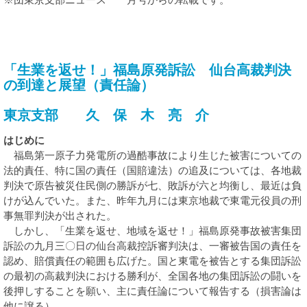
「生業を返せ！」福島原発訴訟 仙台高裁判決
の到達と展望（責任論）
東京支部 久 保 木 亮 介
はじめに
福島第一原子力発電所の過酷事故により生じた被害についての
法的責任、特に国の責任（国賠違法）の追及については、各地裁
判決で原告被災住民側の勝訴が七、敗訴が六と均衡し、最近は負
けが込んでいた。また、昨年九月には東京地裁で東電元役員の刑
事無罪判決が出された。
しかし、「生業を返せ、地域を返せ！」福島原発事故被害集団
訴訟の九月三〇日の仙台高裁控訴審判決は、一審被告国の責任を
認め、賠償責任の範囲も広げた。国と東電を被告とする集団訴訟
の最初の高裁判決における勝利が、全国各地の集団訴訟の闘いを
後押しすることを願い、主に責任論について報告する（損害論は
他に譲る）。