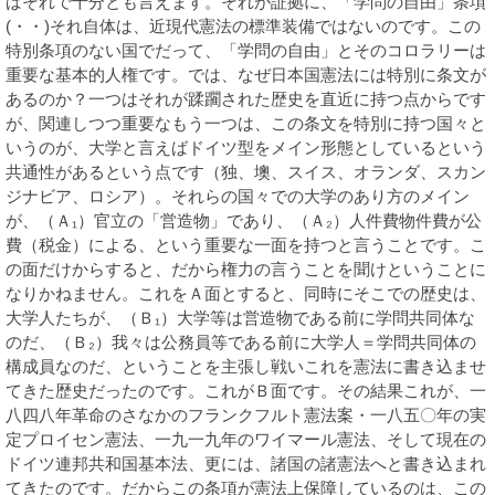
ばそれで十分とも言えます。それが証拠に、「学問の自由」条項
(・・)それ自体は、近現代憲法の標準装備ではないのです。この
特別条項のない国でだって、「学問の自由」とそのコロラリーは
重要な基本的人権です。では、なぜ日本国憲法には特別に条文が
あるのか？一つはそれが蹂躙された歴史を直近に持つ点からです
が、関連しつつ重要なもう一つは、この条文を特別に持つ国々と
いうのが、大学と言えばドイツ型をメイン形態としているという
共通性があるという点です（独、墺、スイス、オランダ、スカン
ジナビア、ロシア）。それらの国々での大学のあり方のメイン
が、（Ａ₁）官立の「営造物」であり、（Ａ₂）人件費物件費が公
費（税金）による、という重要な一面を持つと言うことです。こ
の面だけからすると、だから権力の言うことを聞けということに
なりかねません。これをＡ面とすると、同時にそこでの歴史は、
大学人たちが、（Ｂ₁）大学等は営造物である前に学問共同体な
のだ、（Ｂ₂）我々は公務員等である前に大学人＝学問共同体の
構成員なのだ、ということを主張し戦いこれを憲法に書き込ませ
てきた歴史だったのです。これがＢ面です。その結果これが、一
八四八年革命のさなかのフランクフルト憲法案・一八五〇年の実
定プロイセン憲法、一九一九年のワイマール憲法、そして現在の
ドイツ連邦共和国基本法、更には、諸国の諸憲法へと書き込まれ
てきたのです。だからこの条項が憲法上保障しているのは、この