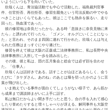
いようにいつも下を向いていた。
欣哉くんは、青法協活動でも中心で活動した。福島裁判官事
件、任官拒否、再任拒否、修習生罷免という司法反動の中でやる
べきことはいくらでもあった。彼はここでも熱弁を振るい、走り
回った。熱血漢であった。
彼の修習地は奈良だったから、ある時「息抜きに奈良見物に来
たら」と誘われて行ったら、「ゴメン、オルグにいくことになっ
た」と言われ、そのまま四国に連れて行かれた。欣哉くんは与え
られた任務はまっすぐにやり遂げた。
修習を終えて彼は大阪の正森成二法律事務所に、私は長野中央
法律事務所に入所して一歩を踏み出した。
その後、彼と私は、団の五月集会と総会では必ず顔を合わせ
た。「仕事人」
欣哉くんは話好きである。話すことが山ほどあるらしく、会う
たびに「タケダさん。あのね」のあとは堰を切ったかのように言
葉が飛び出した。
いま抱えている事件が面白くてしょうがない様子で、あら筋か
ら成果まで講談師まがいに上手に話す。
私は無口だからよい聞き手だったと思う。合の手を入れて感心
したり誉めたりすると増々しゃべりが冴える。解同事件も大阪空
港訴訟も、大阪の偉大な先輩たちの姿を織り込みながら面白く話