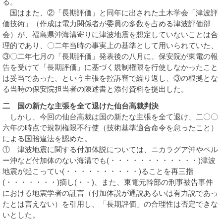
る。
国はまた、②「長期評価」と同年に出された土木学会「津波評
価技術」（作成は電力関係者が委員の多数を占める津波評価部
会）が、福島県沖海溝寄りに津波地震を想定していないことは合
理的であり、〇二年当時の事実上の基準として用いられていた、
③〇二年七月の「長期評価」発表後の八月に、保安院が東電の報
告を受けて「長期評価」に基づく規制権限を行使しなかったこと
は妥当であった、という主張を控訴審で繰り返し、③の根拠とな
る当時の保安院担当者の陳述書と添付資料を提出した。
二 国の新たな主張を全て退けた仙台高裁判決
しかし、今回の仙台高裁は国の新たな主張を全て退け、二〇〇
六年の時点で規制権限不行使（技術基準適合命令を怠ったこと）
による国賠違法を認めた。
① 津波地震に関する付加体説については、ニカラグア沖やペル
ー沖など付加体のない海溝でも(・・・・・・・・・・・・)津波
地震が起こってい(・・・・・・・・・・)ることを再三指
(・・・・・・・)摘し(・・)、また、東電元幹部の刑事被告事件
における地震学者の証言（付加体説が通説あるいは有力説であっ
たとは言えない）を引用し、「長期評価」の合理性は否定できな
いとした。