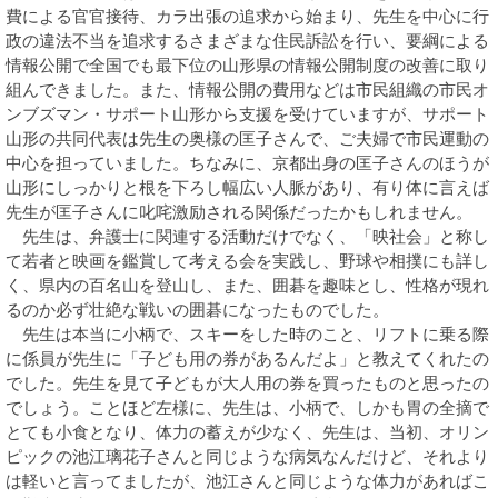
費による官官接待、カラ出張の追求から始まり、先生を中心に行
政の違法不当を追求するさまざまな住民訴訟を行い、要綱による
情報公開で全国でも最下位の山形県の情報公開制度の改善に取り
組んできました。また、情報公開の費用などは市民組織の市民オ
ンブズマン・サポート山形から支援を受けていますが、サポート
山形の共同代表は先生の奥様の匡子さんで、ご夫婦で市民運動の
中心を担っていました。ちなみに、京都出身の匡子さんのほうが
山形にしっかりと根を下ろし幅広い人脈があり、有り体に言えば
先生が匡子さんに叱咤激励される関係だったかもしれません。
先生は、弁護士に関連する活動だけでなく、「映社会」と称し
て若者と映画を鑑賞して考える会を実践し、野球や相撲にも詳し
く、県内の百名山を登山し、また、囲碁を趣味とし、性格が現れ
るのか必ず壮絶な戦いの囲碁になったものでした。
先生は本当に小柄で、スキーをした時のこと、リフトに乗る際
に係員が先生に「子ども用の券があるんだよ」と教えてくれたの
でした。先生を見て子どもが大人用の券を買ったものと思ったの
でしょう。ことほど左様に、先生は、小柄で、しかも胃の全摘で
とても小食となり、体力の蓄えが少なく、先生は、当初、オリン
ピックの池江璃花子さんと同じような病気なんだけど、それより
は軽いと言ってましたが、池江さんと同じような体力があればこ