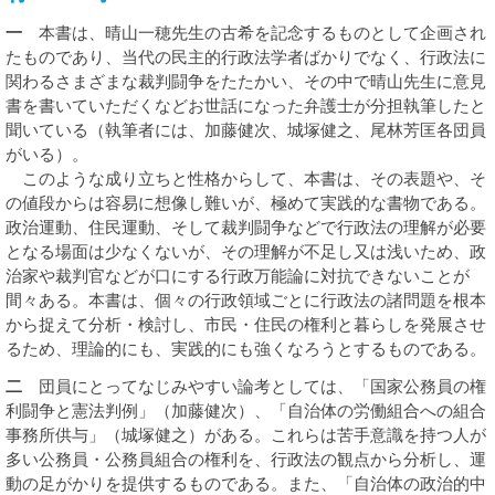
一
本書は、晴山一穂先生の古希を記念するものとして企画され
たものであり、当代の民主的行政法学者ばかりでなく、行政法に
関わるさまざまな裁判闘争をたたかい、その中で晴山先生に意見
書を書いていただくなどお世話になった弁護士が分担執筆したと
聞いている（執筆者には、加藤健次、城塚健之、尾林芳匡各団員
がいる）。
このような成り立ちと性格からして、本書は、その表題や、そ
の値段からは容易に想像し難いが、極めて実践的な書物である。
政治運動、住民運動、そして裁判闘争などで行政法の理解が必要
となる場面は少なくないが、その理解が不足し又は浅いため、政
治家や裁判官などが口にする行政万能論に対抗できないことが
間々ある。本書は、個々の行政領域ごとに行政法の諸問題を根本
から捉えて分析・検討し、市民・住民の権利と暮らしを発展させ
るため、理論的にも、実践的にも強くなろうとするものである。
二
団員にとってなじみやすい論考としては、「国家公務員の権
利闘争と憲法判例」（加藤健次）、「自治体の労働組合への組合
事務所供与」（城塚健之）がある。これらは苦手意識を持つ人が
多い公務員・公務員組合の権利を、行政法の観点から分析し、運
動の足がかりを提供するものである。また、「自治体の政治的中