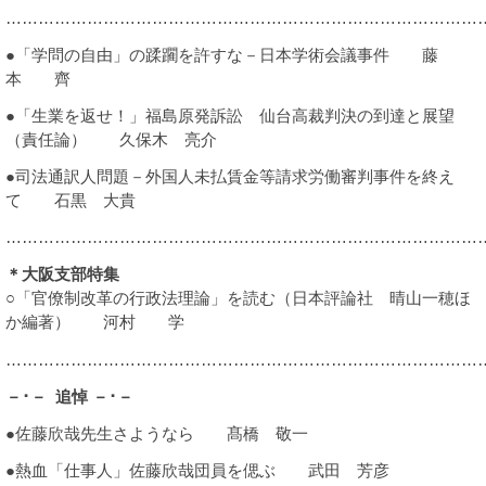
………………………………………………………………………………
諸課題
●「学問の自由」の蹂躙を許すな－日本学術会議事件 藤
本 齊
●「生業を返せ！」福島原発訴訟 仙台高裁判決の到達と展望
（責任論） 久保木 亮介
●司法通訳人問題－外国人未払賃金等請求労働審判事件を終え
て 石黒 大貴
………………………………………………………………………………
＊大阪支部特集
○「官僚制改革の行政法理論」を読む（日本評論社 晴山一穂ほ
か編著） 河村 学
………………………………………………………………………………
－･－ 追悼 －･－
●佐藤欣哉先生さようなら 髙橋 敬一
●熱血「仕事人」佐藤欣哉団員を偲ぶ 武田 芳彦