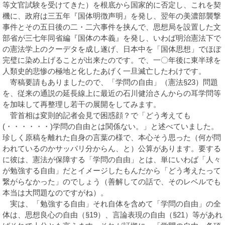
等文官試験を受けてきた）を根底から国家的に否定し、これを契
機に、政府は三五年『国体明徴声明』を発し、翌年の美濃部襲撃
事件とその五日後の二・二六事件を挟んで、思想局を設置した文
部省が三七年同省編『国体の本義』を発し、いわば明治憲法下で
の憲法学上のクーデタを成し遂げ、日本中を「国体思想」でほぼ
完璧に染め上げることが出来たのです。で、一〇年後に東半球を
人類史的悲惨の極地と化したあげく一旦滅亡したわけです。
寄稿要請もありましたので、「学問の自由」（憲法§23）問題
を、従来の通説の延長線上に最近の石川健治さんからの耳学問等
を加味して再整理し若干の展開をしてみます。
菅首相は変則的記者会見で困惑顔？で「どう考えても
(・・・・・・)学問の自由とは関係ない。」と述べていました。
珍しく原稿を離れた自身の言葉の様で、本心そう思った（何が問
われているのかサッパリ分からん、と）公算があります。要する
に彼は、憲法が保障する「学問の自由」とは、単にいわば「人々
が勉強する自由」だとイメージしたもんだから「どう考えたって
繋がらなかった」のでしょう（善解しての話で、そのレベルでも
本当は大問題なのですがね）。
実は、「勉強する自由」それ自体を含めて「学問の自由」の全
体は、思想良心の自由（§19）、言論表現の自由（§21）等があれ