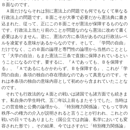
Ｂ面なのです。
Ａ面だけならそれは別に憲法上の問題でも何でもなくて単なる
行政法上の問題です。Ｂ面こそが大事で必要だから憲法典に書き
込まれた、従って、正にこのＢ面こそが憲法が保障するものなの
です。行政法上当たり前のことが問題なのなら憲法に改めて書く
必要はありません。逆に、憲法の方に条項があるのは行政法レベ
ルを凌駕する意味があるからなのです。そして、「学問の自由」
だけでなく、このＢ面の論理と専門性の論理から当然のこととし
て「大学の自治」もまた憲法二三条で直接に保障されているとい
うことになるのです。要するに、『Ａであっても、Ｂを保障す
る』、『Ａであるにもかかわらず、Ｂを保障する』、これが「学
問の自由」条項の独自の存在理由なのであって真意なのです。そ
れは本条項の独自の意味内容として初めから含まれていたことな
のです。
それでも行政法的なＡ面との戦いは諸国でも諸方面でも続きま
す。私自身の学生時代、五〇年以上前もまたそうでした。当時は
この営造物と公費の論理から、「特別権力関係論」でもって学内
秩序への権力の介入が説明されると言うことが行われ、これとの
戦いの日々でもありました（国公立では勿論、私学においても変
容された形で）。その結果、今ではさすがに「特別権力関係論」