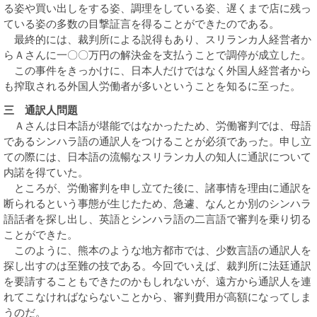
る姿や買い出しをする姿、調理をしている姿、遅くまで店に残っ
ている姿の多数の目撃証言を得ることができたのである。
最終的には、裁判所による説得もあり、スリランカ人経営者か
らＡさんに一〇〇万円の解決金を支払うことで調停が成立した。
この事件をきっかけに、日本人だけではなく外国人経営者から
も搾取される外国人労働者が多いということを知るに至った。
三 通訳人問題
Ａさんは日本語が堪能ではなかったため、労働審判では、母語
であるシンハラ語の通訳人をつけることが必須であった。申し立
ての際には、日本語の流暢なスリランカ人の知人に通訳について
内諾を得ていた。
ところが、労働審判を申し立てた後に、諸事情を理由に通訳を
断られるという事態が生じたため、急遽、なんとか別のシンハラ
語話者を探し出し、英語とシンハラ語の二言語で審判を乗り切る
ことができた。
このように、熊本のような地方都市では、少数言語の通訳人を
探し出すのは至難の技である。今回でいえば、裁判所に法廷通訳
を要請することもできたのかもしれないが、遠方から通訳人を連
れてこなければならないことから、審判費用が高額になってしま
うのだ。