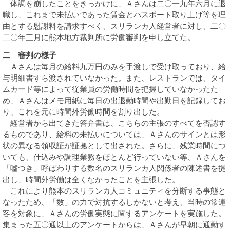
体調を崩したことをきっかけに、Ａさんは二〇一九年六月に退
職し、これまで未払いであった賃金とパスポート取り上げ等を理
由とする慰謝料を請求すべく、スリランカ人経営者に対し、二〇
二〇年三月に熊本地方裁判所に労働審判を申し立てた。
二 審判の様子
Ａさんは毎月の給料九万円のみを手渡しで受け取っており、給
与明細書すら渡されていなかった。また、レストランでは、タイ
ムカード等によって従業員の労働時間を把握していなかったた
め、Ａさんはメモ用紙に毎日の出退勤時間や出勤日を記録してお
り、これを元に時間外労働時間を割り出した。
経営者から出てきた答弁書は、こちらの主張のすべてを否認す
るものであり、給料の未払いについては、Ａさんのサインとは形
状の異なる領収証が証拠として出された。さらに、残業時間につ
いても、仕込みや調理業務をほとんど行っていない等、Ａさんを
「嘘つき」呼ばわりする数名のスリランカ人関係者の陳述書を提
出し、時間外労働は全くなかったことを主張した。
これにより熊本のスリランカ人コミュニティを分断する事態と
なったため、「数」の力で対抗するしかないと考え、当時の常連
客を対象に、Ａさんの労働実態に関するアンケートを実施した。
集まった五〇通以上のアンケートからは、Ａさんが早朝に通勤す