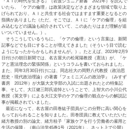
『ＡＩの時代を生きる』（岩波ジュニア新書 2021年）を読んで
いたら、「ケアの倫理」は政策決定などさまざまな領域で取り上
げられており、ＡＩと共生する社会ではますます重要となるとの
指摘がありました（ただ、そこでは、ＡＩに「ケアの倫理」を組
み込むなどの議論も紹介されていて、このあたりはまだ理解が追
いついていません。）。
そうこうしているうちに、「ケアの倫理」という言葉は、新聞
記事などでも目にすることが増えてきました（そういう目で読む
ようになったからかもしれませんが。）。たとえば、2023年2月9
日付けの朝日新聞では、名古屋大の松尾陽教授（憲法）が、「ケ
アと憲法理念の緊張関係」というコラムを書いておられました。
また、同年3月30日付けには、同志社大の岡野八代教授（政治思
想史・現代政治理論）の著書『フェミニズムの政治学』（みすず
書房 2012年）が大阪大文学部の入試に出題されたとの特集記
事、そして、大江健三郎氏追悼ということで、上智大の小川公代
教授（英文学）による大江文学のケアの倫理の観点からの解説記
事が掲載されていました。
最近になって、名古屋の田巻紘子団員がこの分野に高い関心を
もっておられることを知りました。田巻団員に教えていただいた
緒方教授の別の論文、緒方桂子「家族ケアを行う労働者の雇用と
生活の保障」（南山法学45巻1号（2021年）、ネット上で公開）