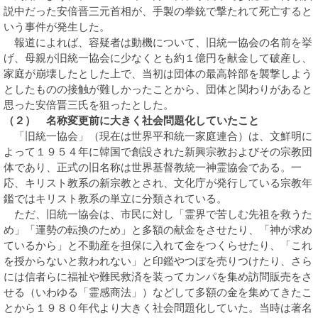
説中だった安倍晋三元首相が、手製の拳銃で撃たれて死亡すると
いう事件が発生した。
報道によれば、容疑者は動機について、旧統一協会の名前を挙
げ、母親が旧統一協会に少なくとも約１億円を献金して破産し、
家庭が崩壊したとした上で、当初は団体の最高幹部を襲撃しよう
としたものの接触が難しかったことから、団体と関わりがあると
思った安倍晋三氏を狙ったとした。
（２） 名称変更前に大きく社会問題化していたこと
「旧統一協会」（現在は世界平和統一家庭連合）は、文鮮明に
よって１９５４年に韓国で創設された新興宗教およびその宗教団
体であり、正式の旧名称は世界基督教統一神霊協会である。一
応、キリスト教系の新宗教とされ、文化庁が発行している宗教年
鑑ではキリスト教系の単立に分類されている。
ただ、旧統一協会は、市民に対し「霊界で苦しむ先祖を救うた
め」「運勢の転換のため」と多額の献金をさせたり、「神が求め
ているから」と不動産を担保に入れて金をつくらせたり、「これ
を授からないと救われない」と印鑑やつぼを売りつけたり、さら
には信者らに福祉や難民救済を装ってカンパを集め訪問販売をさ
せる（いわゆる「霊感商法」）などして多額の金を集めてきたこ
とから１９８０年代より大きく社会問題化していた。当時は著名