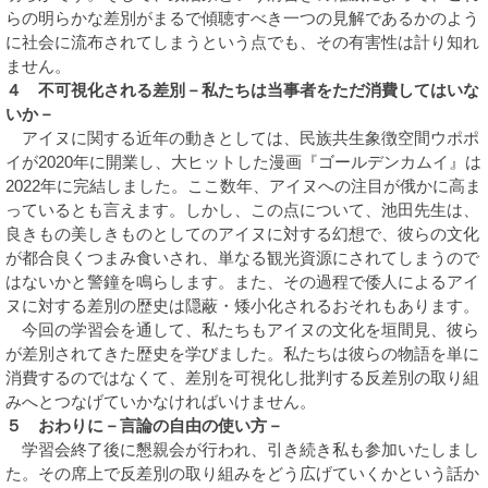
らの明らかな差別がまるで傾聴すべき一つの見解であるかのよう
に社会に流布されてしまうという点でも、その有害性は計り知れ
ません。
４ 不可視化される差別－私たちは当事者をただ消費してはいな
いか－
アイヌに関する近年の動きとしては、民族共生象徴空間ウポポ
イが2020年に開業し、大ヒットした漫画『ゴールデンカムイ』は
2022年に完結しました。ここ数年、アイヌへの注目が俄かに高ま
っているとも言えます。しかし、この点について、池田先生は、
良きもの美しきものとしてのアイヌに対する幻想で、彼らの文化
が都合良くつまみ食いされ、単なる観光資源にされてしまうので
はないかと警鐘を鳴らします。また、その過程で倭人によるアイ
ヌに対する差別の歴史は隠蔽・矮小化されるおそれもあります。
今回の学習会を通して、私たちもアイヌの文化を垣間見、彼ら
が差別されてきた歴史を学びました。私たちは彼らの物語を単に
消費するのではなくて、差別を可視化し批判する反差別の取り組
みへとつなげていかなければいけません。
５ おわりに－言論の自由の使い方－
学習会終了後に懇親会が行われ、引き続き私も参加いたしまし
た。その席上で反差別の取り組みをどう広げていくかという話か