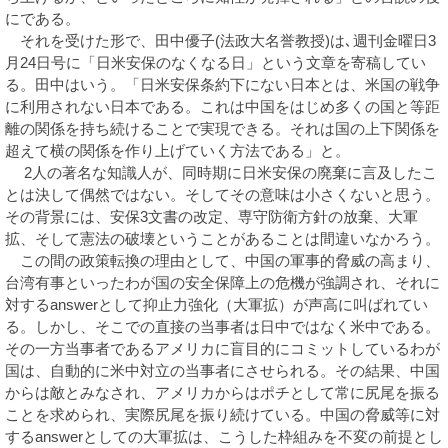
にである。
それを受けた形で、田中優子(法政大名誉教授)は､週刊金曜日3
月24日号に「日米安保のなくなる日」という文章を寄稿してい
る。田中はいう。「日米安保条約下にない日本とは、米国の戦争
に利用されない日本である。これは中国をはじめ多くの国と等距
離の関係を持ち続けることで実現できる。それは国の上下関係を
超えて横の関係を作り上げていく方法である」と。
2人の著名な知識人が、同時期に日米安保の廃棄に言及したこ
とは決して偶然ではない。そしてその意味は小さくないと思う。
その背景には、安保3文書の改定、専守防衛方針の放棄、大軍
拡、そして憲法の破壊ということがあることは間違いなかろう。
この間の政策転換の理由として、中国の軍事的脅威の高まり、
台湾有事といったわが国の安全保障上の危機が強調され、それに
対するanswerとして抑止力強化（大軍拡）が声高に叫ばれてい
る。しかし、そこでの直接の当事者は日中ではなく米中である。
その一方当事者であるアメリカに盲目的にコミットしているわが
国は、自動的に米中対立の当事者にさせられる。その結果、中国
からは敵とみなされ、アメリカからはポチとして常に尻尾を振る
ことを求められ、実際尻尾を振り続けている。中国の脅威等に対
するanswerとしての大軍拡は、こうした枠組みを不変の前提とし