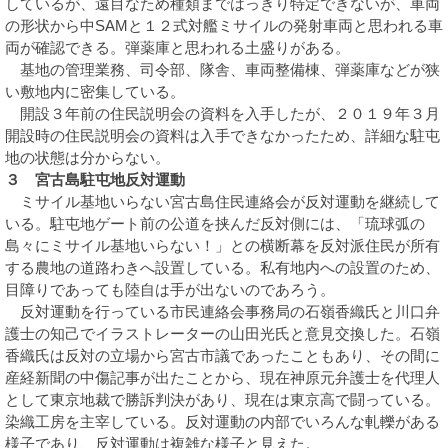
しているが、遠目なため種類まではっきり特定できないが、車両
の形状から中SAMと１２式対艦ミサイルの発射車両と思われる車
両が確認できる。弾薬庫と思われる土盛りがある。
基地の管理業務、司令部、隊舎、車両整備棟、弾薬庫などが狭
い敷地内に密集している。
開設３年前の住民説明会の資料を入手したが、２０１９年３月
開設時の住民説明会の資料は入手できなかったため、詳細な駐屯
地の状態は分からない。
３ 宮古島駐屯地反対運動
ミサイル基地いらない宮古島住民連絡会が反対運動を継続して
いる。駐屯地ゲート前の公道を挟んだ反対側には、「琉球弧の
島々にミサイル基地いらない！」との横断幕を反対派住民が所有
する農地の道路わきへ設置している。私有地内への設置のため、
目障りであっても陸自は手が出ないのであろう。
反対運動を行っている市民連絡会事務局の石嶺香織氏と川口弁
護士の知己でイラストレーターの山田光氏と意見交換した。石嶺
香織氏は反対の立場から宮古市議であったこともあり、その間に
産経新聞の中傷記事が出たことから、現在神原元弁護士を代理人
として東京地裁で勝訴判決があり、現在は東京高で闘っている。
染織工房を主宰している。反対運動の内部でいろんな軋轢がある
様子であり、反対運動は複雑な様子と見えた。