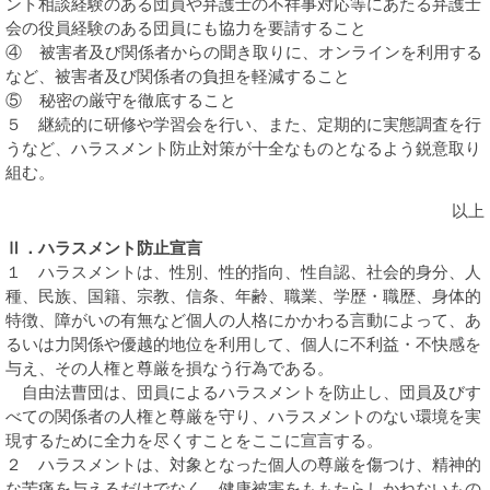
ント相談経験のある団員や弁護士の不祥事対応等にあたる弁護士
会の役員経験のある団員にも協力を要請すること
④ 被害者及び関係者からの聞き取りに、オンラインを利用する
など、被害者及び関係者の負担を軽減すること
⑤ 秘密の厳守を徹底すること
５ 継続的に研修や学習会を行い、また、定期的に実態調査を行
うなど、ハラスメント防止対策が十全なものとなるよう鋭意取り
組む。
以上
Ⅱ．ハラスメント防止宣言
１ ハラスメントは、性別、性的指向、性自認、社会的身分、人
種、民族、国籍、宗教、信条、年齢、職業、学歴・職歴、身体的
特徴、障がいの有無など個人の人格にかかわる言動によって、あ
るいは力関係や優越的地位を利用して、個人に不利益・不快感を
与え、その人権と尊厳を損なう行為である。
自由法曹団は、団員によるハラスメントを防止し、団員及びす
べての関係者の人権と尊厳を守り、ハラスメントのない環境を実
現するために全力を尽くすことをここに宣言する。
２ ハラスメントは、対象となった個人の尊厳を傷つけ、精神的
な苦痛を与えるだけでなく、健康被害をももたらしかねないもの