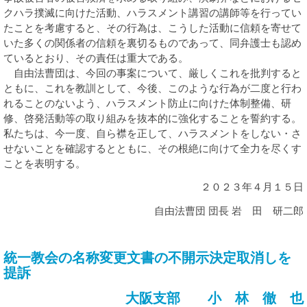
クハラ撲滅に向けた活動、ハラスメント講習の講師等を行ってい
たことを考慮すると、その行為は、こうした活動に信頼を寄せて
いた多くの関係者の信頼を裏切るものであって、同弁護士も認め
ているとおり、その責任は重大である。
自由法曹団は、今回の事案について、厳しくこれを批判すると
ともに、これを教訓として、今後、このような行為が二度と行わ
れることのないよう、ハラスメント防止に向けた体制整備、研
修、啓発活動等の取り組みを抜本的に強化することを誓約する。
私たちは、今一度、自ら襟を正して、ハラスメントをしない・さ
せないことを確認するとともに、その根絶に向けて全力を尽くす
ことを表明する。
２０２３年４月１５日
自由法曹団 団長 岩 田 研二郎
統一教会の名称変更文書の不開示決定取消しを
提訴
大阪支部 小 林 徹 也