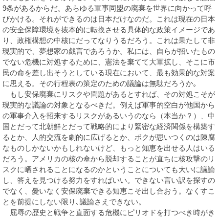
9条があるからだ。あらゆる軍事同盟の廃棄を世界に向かって呼
びかける。それができるのは日本だけなのだ。これは現在の日本
の安全保障環境を抜本的に転換させる具体的な政策イメージであ
り、政権構想の中核にだってなりうるだろう。これは果たして非
現実的で、夢想家の戯言であろうか。私には、自らが招いたもの
でない危機に対処するために、憲法を棄てて大軍拡し、そこに市
民の命を差し出そうとしている現在において、最も効果的な対案
に思える。その行程表の策定のための議論は無駄だろうか｡
もし安保廃棄にリスクや問題があるとすれば、その対処こそが
現実的な議論の対象となるべきだ。例えば軍事的空白が他国から
の軍事介入を招来するリスクがあるいうのなら（本当か？）、中
国とだって北朝鮮とだって戦略的により緊密な経済関係を構築す
るとか、人的交流を劇的に広げるとか、ボクが思いつくのは陳腐
なものしかないかもしれないけど、もっと知恵を出せる人はいる
だろう。アメリカの核の傘から脱却することが直ちに核攻撃のリ
スクに晒されることになるのかということについても大いに議論
し、答えを見つける努力をすればいい。できない言い訳を探すの
でなく、憂いなく安保廃棄できる知恵こそ出し合おう。なくすこ
とを前提にしない限り､議論さえできない。
屈辱の歴史と戦争と直面する危機にピリオドを打つべき時がき