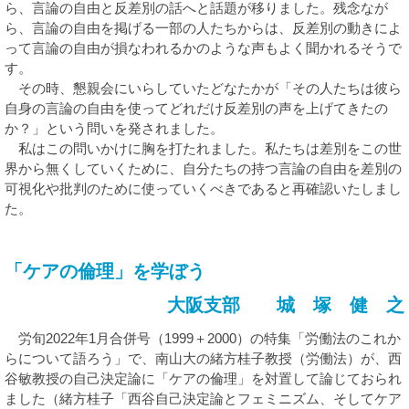
ら、言論の自由と反差別の話へと話題が移りました。残念なが
ら、言論の自由を掲げる一部の人たちからは、反差別の動きによ
って言論の自由が損なわれるかのような声もよく聞かれるそうで
す。
その時、懇親会にいらしていたどなたかが「その人たちは彼ら
自身の言論の自由を使ってどれだけ反差別の声を上げてきたの
か？」という問いを発されました。
私はこの問いかけに胸を打たれました。私たちは差別をこの世
界から無くしていくために、自分たちの持つ言論の自由を差別の
可視化や批判のために使っていくべきであると再確認いたしまし
た。
「ケアの倫理」を学ぼう
大阪支部 城 塚 健 之
労旬2022年1月合併号（1999＋2000）の特集「労働法のこれか
らについて語ろう」で、南山大の緒方桂子教授（労働法）が、西
谷敏教授の自己決定論に「ケアの倫理」を対置して論じておられ
ました（緒方桂子「西谷自己決定論とフェミニズム、そしてケア