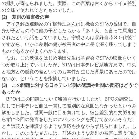
の批判が寄せられました。実際、この言葉は古くからアイヌ差別
の文脈で使われてきたものでした。
(2) 差別の被害者の声
アイヌ解放運動家の宇梶静江さんは別機会のSTVの番組で、自
身が子どもの時に他の子どもたちから「あ！犬」と言って馬鹿に
されたという話をしていました。宇梶さんは収録当時８０代後半
ですから、いかに差別の傷が被害者の中に長く深く残ってしまう
ものであるかがよくわかります。
なお、この映像をはじめ池田先生は学習会でSTVの映像をいく
つか取り上げていましたが、STVは日本テレビ系地方局で、中央
と地方との感覚の差というのも本件が生じた背景にあったのでは
ないか、ということを指摘していました。
(3) この問題に対する日本テレビ側の認識や世間の反応はどうで
あったか
BPOはこの問題について審議を行いましたが、BPOの調査に
対して日本テレビ側は一貫して差別的な意図はなかったという弁
解をしました。世間一般に目を向けても、彼は差別的な文脈を知
らずに今回の発言をしたのにバッシングを受けてかわいそうだ、
と当該芸人を擁護するような反応も少なからず見られました。し
かし、このような見方には、前述のような差別の被害に遭う側の