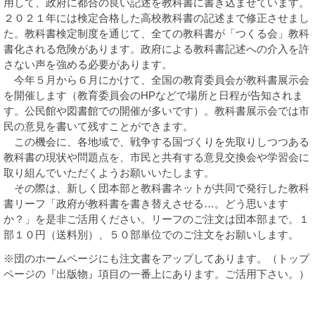
用して、政府に都合の良い記述を教科書に書き込ませています。
２０２１年には検定合格した高校教科書の記述まで修正させまし
た。教科書検定制度を通じて、全ての教科書が「つくる会」教科
書化される危険があります。政府による教科書記述への介入を許
さない声を強める必要があります。
今年５月から６月にかけて、全国の教育委員会が教科書展示会
を開催します（教育委員会のHPなどで場所と日程が告知されま
す。公民館や図書館での開催が多いです）。教科書展示会では市
民の意見を書いて残すことができます。
この機会に、各地域で、戦争する国づくりを先取りしつつある
教科書の現状や問題点を、市民と共有する意見交換会や学習会に
取り組んでいただくようお願いいたします。
その際は、新しく団本部と教科書ネットが共同で発行した教科
書リーフ「政府が教科書を書き替えさせる…。どう思います
か？」を是非ご活用ください。リーフのご注文は団本部まで。１
部１０円（送料別）、５０部単位でのご注文をお願いします。
※団のホームページにも注文書をアップしてあります。（トップ
ページの『出版物』項目の一番上にあります。ご活用下さい。）