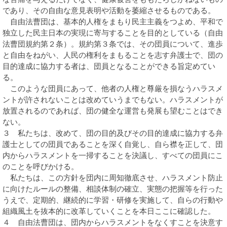
であり、その自由な意見表明や活動を萎縮させるものである。
自由法曹団は、基本的人権をまもり民主主義をつよめ、平和で
独立した民主日本の実現に寄与することを目的としている（自由
法曹団規約第２条）。規約第３条では、その団員について、進歩
と自由をねがい、人民の権利をまもることを志す弁護士で、団の
目的達成に協力する者は、団員となることができる旨定めてい
る。
このような団員にあって、他者の人権と尊厳を損なうハラスメ
ントが許されないことは改めていうまでもない。ハラスメントが
放置されるのであれば、団の健全な運営も発展も望むことはでき
ない。
３ 私たちは、改めて、団の目的及びその目的達成に協力する弁
護士としての団員であることを深く自覚し、自ら襟を正して、団
内からハラスメントを一掃することを決議し、すべての団員にこ
のことを呼びかける。
私たちは、この方針を団内に周知徹底させ、ハラスメント防止
に向けたルールの整備、相談体制の確立、実態の把握等を行った
うえで、定期的、継続的に学習・研修を実施して、自らの行動や
組織風土を抜本的に改革していくことを本日ここに確認した。
４ 自由法曹団は、団内からハラスメントをなくすことを決意す