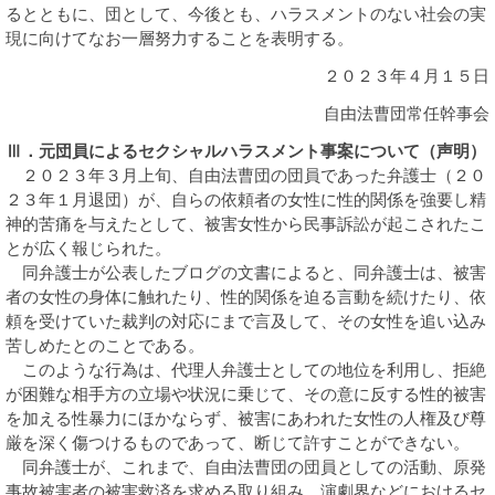
るとともに、団として、今後とも、ハラスメントのない社会の実
現に向けてなお一層努力することを表明する。
２０２３年４月１５日
自由法曹団常任幹事会
Ⅲ．元団員によるセクシャルハラスメント事案について（声明）
２０２３年３月上旬、自由法曹団の団員であった弁護士（２０
２３年１月退団）が、自らの依頼者の女性に性的関係を強要し精
神的苦痛を与えたとして、被害女性から民事訴訟が起こされたこ
とが広く報じられた。
同弁護士が公表したブログの文書によると、同弁護士は、被害
者の女性の身体に触れたり、性的関係を迫る言動を続けたり、依
頼を受けていた裁判の対応にまで言及して、その女性を追い込み
苦しめたとのことである。
このような行為は、代理人弁護士としての地位を利用し、拒絶
が困難な相手方の立場や状況に乗じて、その意に反する性的被害
を加える性暴力にほかならず、被害にあわれた女性の人権及び尊
厳を深く傷つけるものであって、断じて許すことができない。
同弁護士が、これまで、自由法曹団の団員としての活動、原発
事故被害者の被害救済を求める取り組み、演劇界などにおけるセ