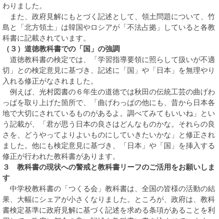
わりました。
また、政府見解にもとづく記述として、領土問題について、竹
島と「北方領土」は韓国やロシアが「不法占拠」していると各教
科書に記載されています。
（３）道徳教科書での「国」の強調
道徳教科書の検定では、「学習指導要領に照らして扱いが不適
切」との検定意見に基づき、記述に「国」や「日本」を無理やり
入れる修正がなされました。
例えば、光村図書の６年生の道徳では秋田の伝統工芸の曲げわ
っぱを取り上げた箇所で、「曲げわっぱの他にも、昔から日本各
地で大切にされているものがあるよ。調べてみてもいいね」とい
う記載が、「君が思う日本の良さはどんなものかな。それらの良
さを、どうやってよりよいものにしていきたいかな」と修正され
ました。他にも検定意見に基づき、「日本」や「国」を挿入する
修正が行われた教科書があります。
３ 教科書の現状への警戒と教科書リーフのご活用をお願いしま
す
中学校教科書の「つくる会」教科書は、全国の皆様の活動の結
果、大幅にシェアが小さくなりました。ところが、政府は、教科
書検定基準に政府見解に基づく記述を求める条項があることを利