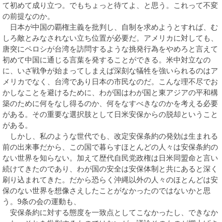
て初めて成り立つ。でもちょっと待てよ、と思う。これって不変
の前提なのか。
日本が中国の覇権主義を批判し、自制を求めようとすれば、む
しろ敵とみなされない立ち位置が必要だ。アメリカに対しても、
唐突にペロシが台湾を訪問するような挑発行為をやめろと言えて
初めて中国に通じる言葉を発することができる。米中対立なの
に、いざ戦争が始まってしまえば深刻な犠牲を強いられるのはア
メリカでなく、台湾であり日本の市民なのだ。こんな理不尽でお
かしなことを避けるために、わが国はわが国と東アジアの平和構
築のために何をなし得るのか、何をなすべきなのかを考える必要
がある。その重要な選択肢として日米安保からの脱却ということ
がある。
しかし、私のような世代でも、改定安保条約の発効は生まれる
前の出来事だから、この国で暮らすほとんどの人々は安保条約の
ない世界を知らない。加えて歴代自民党政権は日米同盟命と言い
続けてきたのであり、わが国の安全は安保体制と共にあると深く
刷り込まれてきた。だから恐らく沖縄以外の人々のほとんどは安
保のない世界を想像さえしたことがなかったのではないかと思
う。9条の会の運動も、
安保条約に対する態度を一致点としてこなかったし、できなか