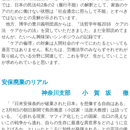
では、日本の民法412条の2（履行不能）の解釈として、家族のケ
アのために働けない状態は「社会通念に照らして不能」とすべき
ではないかとの見解が示されています。
他方、博学の豊川義明団員からは、『法哲学年報2016 ケアの
法 ケアからの法』を貸していただきました。まだ全部読めてま
せんが、たいへん興味深いシンポジウムの記録です。
「ケアの倫理」の対象は人間社会のすべてにわたるといっても
過言ではありません。私たちは、労働法学のみならずそれぞれが
取り組んでいる分野に関連して、これを学び、生かしていくこと
が求められていると思います。
安保廃棄のリアル
神奈川支部 小 賀 坂 徹
「『日米安保条約が破棄された日本』を想像する自由はある」
と3月8日の朝日新聞で島田雅彦（小説家・法政大教授）は語って
いる。「心折れる現実、マフィア化したこの国家、出口の見えな
いこの戦争から逃れ、自らの生存に最適な異世界をどのように立
ち上げるか、といったところに知性が発揮される」との言説の後