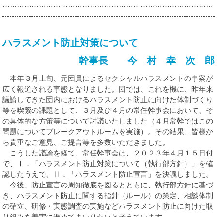
……………………………………………………………………………
ハラスメント防止対策について
幹事長 今 村 幸 次 郎
本年３月上旬、元団員によるセクシャルハラスメントの事案が
広く報道される事態となりました。団では、これを機に、昨年来
議論してきた団内におけるハラスメント防止に向けた体制づくり
等を喫緊の課題として、３月及び４月の常任幹事会において、そ
の具体的な方策等について討議いたしました（４月常幹ではこの
問題についてブレークアウトルームを実施）。その結果、皆様か
ら貴重なご意見、ご提言等を多数いただきました。
こうした議論を経て、常任幹事会は、２０２３年４月１５日付
で、Ⅰ．「ハラスメント防止対策について（執行部方針）」を確
認したうえで、Ⅱ．「ハラスメント防止宣言」を決議しました。
今後、防止宣言の周知徹底を図るとともに、執行部方針に基づ
き、ハラスメント防止に関する指針（ルール）の策定、相談体制
の確立、研修・実態調査の実施などハラスメント防止に向けた取
り組みを着実に進めてまいりたいと考えています。