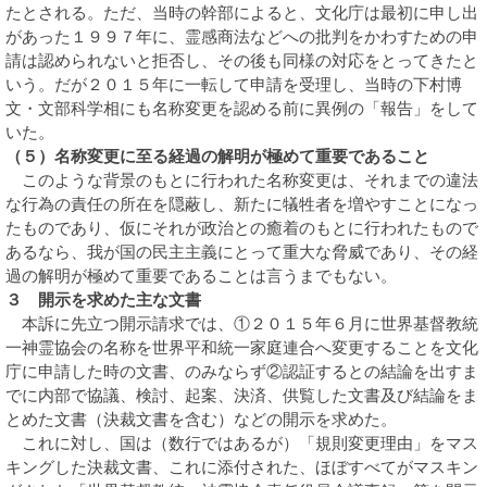
たとされる。ただ、当時の幹部によると、文化庁は最初に申し出
があった１９９７年に、霊感商法などへの批判をかわすための申
請は認められないと拒否し、その後も同様の対応をとってきたと
いう。だが２０１５年に一転して申請を受理し、当時の下村博
文・文部科学相にも名称変更を認める前に異例の「報告」をして
いた。
（５）名称変更に至る経過の解明が極めて重要であること
このような背景のもとに行われた名称変更は、それまでの違法
な行為の責任の所在を隠蔽し、新たに犠牲者を増やすことになっ
たものであり、仮にそれが政治との癒着のもとに行われたもので
あるなら、我が国の民主主義にとって重大な脅威であり、その経
過の解明が極めて重要であることは言うまでもない。
３ 開示を求めた主な文書
本訴に先立つ開示請求では、①２０１５年６月に世界基督教統
一神霊協会の名称を世界平和統一家庭連合へ変更することを文化
庁に申請した時の文書、のみならず②認証するとの結論を出すま
でに内部で協議、検討、起案、決済、供覧した文書及び結論をま
とめた文書（決裁文書を含む）などの開示を求めた。
これに対し、国は（数行ではあるが）「規則変更理由」をマス
キングした決裁文書、これに添付された、ほぼすべてがマスキン