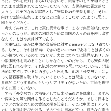
った。それを批判するものではないが、議論そのものが棚上げさ
れたまま放置されてこなかっただろうか。安保条約に否定的な
人々も、現実的な政治課題として安保条約の廃棄を掲げ、それに
向けて世論を結集しようなどとは言ってこなかったように思う。
団もそうだろう。
考えてみれば、これは実に異常な事で、まるで集団催眠にかか
ったかのようだ。他国の利益のために自国の人々の命を差し出す
なんて、もはや奴隷以下である。
大軍拡は、確かに中国の脅威等に対するanswerとはなり得てい
る。しかし、それは相当にできの悪いanswerであることは多くの
人が気づいているのではないか。力には力をでは限界があり、か
つ緊張関係を高めることにしかならないのだから。でも安保の呪
縛に囚われる中で、それ以外のanswerを思いつかないから、消去
法的に支持しているに過ぎないと思える。他方「外交努力」によ
って緊張要因を取り除いていくということは間違っていないが、
具体的にどうするのかというリアリティがないため、世論を獲得
するに至っていない。
でも「外交努力」の前提として日米安保条約を廃棄し、まず米
中両国と対等な関係を作るとしたらどうだろうか。そして日本と
アジアの安全のための協議の場を設定し、そこに中国にもアメリ
カにも参加を呼びかける。その中心に日本が立つ。何故なら憲法