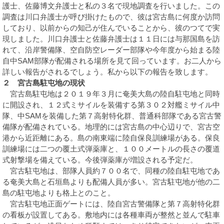
護士、佐藤博文弁護士と私の３名で現地調査を行いました。この
調査は川口弁護士が呼び掛けたもので、彼は宮古島に何度か訪問
しており、以前からの知己が住んでいることから、彼のつてで実
現しました。川口弁護士と佐藤弁護士は１１日には与那国島を訪
れて、沿岸警備隊、空自防空レーダー部隊や今年度から始まる陸
自中SAM部隊が配備される場所を見て回っています。お二人から
詳しい報告がされるでしょう。私から以下の報告を致します。
２ 宮古島駐屯地の現状
宮古島駐屯地は２０１９年３月に奄美大島の陸自駐屯地と同時
に開設され、１２式ミサイルを装備する第３０２対艦ミサイル中
隊、中SAMを装備した第７高射特化群、普通科部隊である宮古警
備隊が配備されている。地理的には宮古島の中心辺りで、宮古空
港から近距離にある。島の南東端に陸自保良訓練場がある。保良
訓練場には二つの覆土式弾薬庫と、１００メートルの長さの覆道
式射撃場を備えている。今後弾薬庫が増設される予定だ。
宮古駐屯地は、部隊人員約７００名で、同種の陸自駐屯地であ
る奄美大島と石垣島よりも配備人員が多い。宮古駐屯地が他の二
島の駐屯地よりも格上とのこと。
宮古駐屯地正面ゲートには、陸自宮古警備隊と第７高射特化群
の看板が設置してある。敷地内には各種車両が整然と並んで駐車