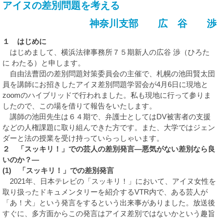
アイヌの差別問題を考える
神奈川支部 広 谷 渉
１ はじめに
はじめまして、横浜法律事務所７５期新人の広谷 渉（ひろた
に わたる）と申します。
自由法曹団の差別問題対策委員会の主催で、札幌の池田賢太団
員を講師にお招きしたアイヌ差別問題学習会が4月6日に現地と
zoomのハイブリッドで行われました。私も現地に行って参りま
したので、この場を借りて報告をいたします。
講師の池田先生は６４期で、弁護士としてはDV被害者の支援
などの人権課題に取り組んできた方です。また、大学ではジェン
ダーと法の授業を受け持っていらっしゃいます。
２ 「スッキリ！」での芸人の差別発言―悪気がない差別なら良
いのか？―
(1) 「スッキリ！」での差別発言
2021年、日本テレビの「スッキリ！」において、アイヌ女性を
取り扱ったドキュメンタリーを紹介するVTR内で、ある芸人が
「あ！犬」という発言をするという出来事がありました。放送後
すぐに、多方面からこの発言はアイヌ差別ではないかという趣旨