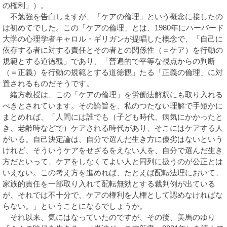
の権利」）。
不勉強を告白しますが、「ケアの倫理」という概念に接したの
は初めてでした。この「ケアの倫理」とは、1980年にハーバード
大学の心理学者キャロル・ギリガンが提唱した概念で、「自己に
依存する者に対する責任とその者との関係性（＝ケア）を行動の
規範とする道徳観」であり、「普遍的で平等な視点からの判断
（＝正義）を行動の規範とする道徳観」たる「正義の倫理」に対
置されるものだそうです。
緒方教授は、この「ケアの倫理」を労働法解釈にも取り入れる
べきとされています。その論旨を、私のつたない理解で手短かに
まとめれば、「人間には誰でも（子ども時代、病気にかかったと
き、老齢時などで）ケアされる時代があり、そこにはケアする人
がいる。自己決定論は、自分で選んだ生き方に優劣はないという
けれど、そういうケアをせざるをえない人を、自分で選んだ生き
方だといって、ケアをしなくてよい人と同列に扱うのが公正とは
いえない。この考え方を進めれば、たとえば配転法理において、
家族的責任を一部取り入れて配転無効とする裁判例が出ている
が、それでは不十分で、ケアの権利を人権として認めなければな
らない。」ということになるでしょうか。
それ以来、気にはなっていたのですが、その後、美馬のゆり