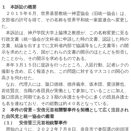
１ 本訴訟の概要
２０１５年６月、世界基督教統一神霊協会（旧統一協会）は、
文部省の許可を得て、その名称を世界平和統一家庭連合へ変更し
た。
本訴訟は、神戸学院大学上脇博之教授が、この名称変更に至る
行政文書（統一協会が文科省に申請した時の文書、認証した時の
文書、結論を出すまでに文科省内部で協議等をした文書等）の開
示を求めたところ、国がこれらの文書の開示のほとんどを拒否し
たことから、その開示を求めるものである。
本年３月１５日に提訴を行ったところ、入廷行動、記者レクの
撮影を含め、広く報道され、この問題に対するマスコミの関心の
高さを伺わせた。
なお、代理人には、阪口徳雄、徳井義幸、坂本団、愛須勝也、
岩佐賢次、当職の各団員が実働として参加していることに加え、
阪口団員と同期である２３期の弁護士を中心に多くの団員弁護士
も名を連ねており、その総数は約４０名となっている。
２ 本件の背景－安倍元首相襲撃事件を契機として広く注目され
た自民党と統一協会の癒着
（１） 安倍晋三元首相銃撃事件
周知のように、２０２２年７月８日、奈良市で参院選の街頭演