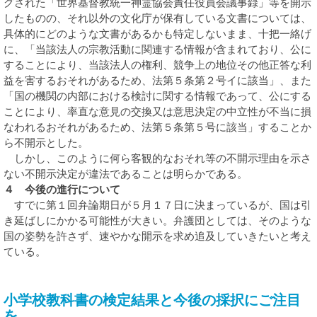
グされた「世界基督教統一神霊協会責任役員会議事録」等を開示
したものの、それ以外の文化庁が保有している文書については、
具体的にどのような文書があるかも特定しないまま、十把一絡げ
に、「当該法人の宗教活動に関連する情報が含まれており、公に
することにより、当該法人の権利、競争上の地位その他正答な利
益を害するおそれがあるため、法第５条第２号イに該当」、また
「国の機関の内部における検討に関する情報であって、公にする
ことにより、率直な意見の交換又は意思決定の中立性が不当に損
なわれるおそれがあるため、法第５条第５号に該当」することか
ら不開示とした。
しかし、このように何ら客観的なおそれ等の不開示理由を示さ
ない不開示決定が違法であることは明らかである。
４ 今後の進行について
すでに第１回弁論期日が５月１７日に決まっているが、国は引
き延ばしにかかる可能性が大きい。弁護団としては、そのような
国の姿勢を許さず、速やかな開示を求め追及していきたいと考え
ている。
小学校教科書の検定結果と今後の採択にご注目
を