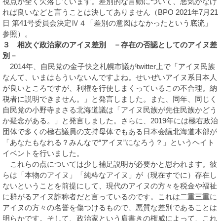
視点が全く欠落しています。差別的な言動について、悪気がなけ
れば良いなどと言うことは決してありません（BPO 2021年7月21
日 第41号委員会決定Ⅳ４「差別の意図はなかったという底流」
参照）。
３ 相次ぐ政治家のアイヌ差別 －存在の否認としてのアイヌ差
別－
2014年、自民党の金子快之札幌市議がtwitter上で「アイヌ民族
なんて、いまはもういないんですよね。せいぜいアイヌ系日本人
が良いところですが、利権を行使しまくっているこの不合理。納
税者に説明できません。」と発言しました。また、同年、同じく
自民党の小野寺まさる北海道議は「アイヌ民族が先住民族かどう
か疑念がある。」と発言しました。さらに、2019年には極右政治
団体で多くの極右議員の支持母体でもある日本会議北海道本部が
「あなたもなれる？みんなで“アイヌ”になろう？」というヘイト
イベントを行いました。
これらの点については少し補足説明が必要かと思われます。彼
らは「本物のアイヌ」「純粋なアイヌ」が（現在すでに）存在し
ないということを前提にして、現代のアイヌの方々を税金や福祉
に群がるアイヌ詐称者だと言っているのです。これは二重三重に
アイヌの方々の名誉を傷つけるもので、悪質な差別であることは
明らかです。そして、政治家という肩書きの権威によって、これ