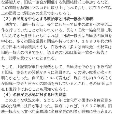
な芸能人が、旧統一協会が開催する集団結婚式に参加するなど、
この問題が頻繁にマスコミに取り上げられており、現在５０代以
上の団員には馴染みの光景であったろう。
（３）自民党を中心とする政治家と旧統一協会の癒着
他方で、旧統一協会は、長年にわたって日本の政界への浸透工
作を行っていたことが知られている。長らく旧統一協会問題に取
り組んできた弁護士たちによれば、旧統一協会は自民党の議員を
中心に、多くの国会議員と関係を持っており、１９９０年代の時
点で日本の国会議員のうち、百数十名（多くは自民党）の秘書は
旧統一協会の信者であり、議員達の活動は旧統一協会へ報告さ
れ、指示を受けていたとされる。
そして、上記襲撃事件を契機として、自民党を中心とする政治家
と旧統一協会との関係がさらに注目され、その深い癒着が次々と
明らかとなった。自民党について言えば、現在でも約８０名近く
が旧統一協会と何らかの関係を有しているとされ、その解明は現
在も進行中であることも周知であろう。
（４）名称変更承認に対する圧力疑惑
このような状況の中、２０１５年に文化庁が団体の名称変更を
認めた経緯に注目が集まった。報道によれば、１９９７年頃、旧
統一協会から文化庁宗務課に名称変更の相談が最初に持ち込まれ