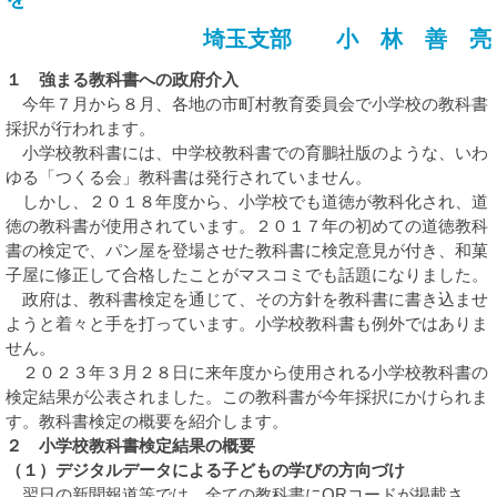
埼玉支部 小 林 善 亮
１ 強まる教科書への政府介入
今年７月から８月、各地の市町村教育委員会で小学校の教科書
採択が行われます。
小学校教科書には、中学校教科書での育鵬社版のような、いわ
ゆる「つくる会」教科書は発行されていません。
しかし、２０１８年度から、小学校でも道徳が教科化され、道
徳の教科書が使用されています。２０１７年の初めての道徳教科
書の検定で、パン屋を登場させた教科書に検定意見が付き、和菓
子屋に修正して合格したことがマスコミでも話題になりました。
政府は、教科書検定を通じて、その方針を教科書に書き込ませ
ようと着々と手を打っています。小学校教科書も例外ではありま
せん。
２０２３年３月２８日に来年度から使用される小学校教科書の
検定結果が公表されました。この教科書が今年採択にかけられま
す。教科書検定の概要を紹介します。
２ 小学校教科書検定結果の概要
（１）デジタルデータによる子どもの学びの方向づけ
翌日の新聞報道等では、全ての教科書にQRコードが掲載さ