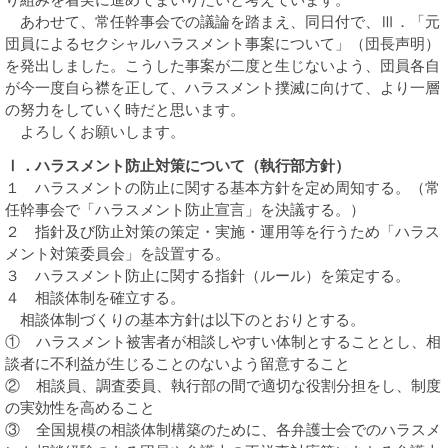
あわせて、常任幹事会での議論を踏まえ、同日付で、Ⅲ．「元
団員によるセクシャルハラスメント事案について」（団長声明）
を発出しました。こうした事案が二度と生じないよう、団員各自
が今一度自ら襟を正して、ハラスメント撲滅に向けて、より一層
の努力をしていく時だと思います。
よろしくお願いします。
Ⅰ．ハラスメント防止対策について（執行部方針）
１ ハラスメントの防止に関する基本方針を定め周知する。（常
任幹事会で「ハラスメント防止宣言」を決議する。）
２ 指針及び防止対策の策定・実施・運用等を行うため「ハラス
メント対策委員会」を設置する。
３ ハラスメント防止に関する指針（ルール）を策定する。
４ 相談体制を確立する。
相談体制づくりの基本方針は以下のとおりとする。
① ハラスメント被害者が相談しやすい体制とすることとし、相
談者に不利益が生じることのないよう留意すること
② 相談員、調査委員、執行部の間で適切な役割分担をし、制度
の実効性を高めること
③ 全国規模の相談体制構築のために、各弁護士会でのハラスメ