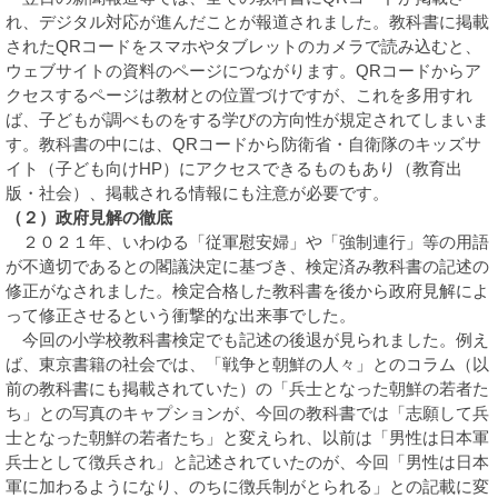
れ、デジタル対応が進んだことが報道されました。教科書に掲載
されたQRコードをスマホやタブレットのカメラで読み込むと、
ウェブサイトの資料のページにつながります。QRコードからア
クセスするページは教材との位置づけですが、これを多用すれ
ば、子どもが調べものをする学びの方向性が規定されてしまいま
す。教科書の中には、QRコードから防衛省・自衛隊のキッズサ
イト（子ども向けHP）にアクセスできるものもあり（教育出
版・社会）、掲載される情報にも注意が必要です。
（２）政府見解の徹底
２０２１年、いわゆる「従軍慰安婦」や「強制連行」等の用語
が不適切であるとの閣議決定に基づき、検定済み教科書の記述の
修正がなされました。検定合格した教科書を後から政府見解によ
って修正させるという衝撃的な出来事でした。
今回の小学校教科書検定でも記述の後退が見られました。例え
ば、東京書籍の社会では、「戦争と朝鮮の人々」とのコラム（以
前の教科書にも掲載されていた）の「兵士となった朝鮮の若者た
ち」との写真のキャプションが、今回の教科書では「志願して兵
士となった朝鮮の若者たち」と変えられ、以前は「男性は日本軍
兵士として徴兵され」と記述されていたのが、今回「男性は日本
軍に加わるようになり、のちに徴兵制がとられる」との記載に変