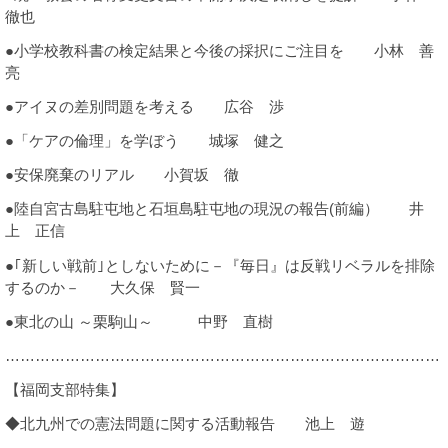
徹也
諸課題
●小学校教科書の検定結果と今後の採択にご注目を 小林 善
亮
●アイヌの差別問題を考える 広谷 渉
●「ケアの倫理」を学ぼう 城塚 健之
●安保廃棄のリアル 小賀坂 徹
●陸自宮古島駐屯地と石垣島駐屯地の現況の報告(前編） 井
上 正信
●｢新しい戦前｣としないために－『毎日』は反戦リベラルを排除
するのか－ 大久保 賢一
●東北の山 ～栗駒山～ 中野 直樹
……………………………………………………………………………
【福岡支部特集】
◆北九州での憲法問題に関する活動報告 池上 遊