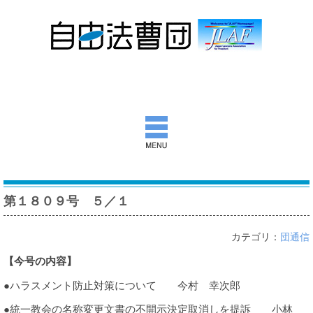
自由法曹団とは
第１８０９号 ５／１
活動報告
カテゴリ：
団通信
団通信
【今号の内容】
意見書ほか
●ハラスメント防止対策について 今村 幸次郎
出版物
●統一教会の名称変更文書の不開示決定取消しを提訴 小林