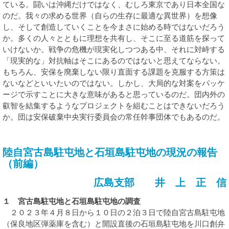
ている。闘いは沖縄だけではなく、むしろ東京であり日本全国な
のだ。我々の求める世界（自らの生存に最適な異世界）を想像
し、そして創造していくことを今まさに始める時ではないだろう
か。多くの人々とともに理想を共有し、そこに至る道筋を探って
いけないか。戦争の危機が現実化しつつある中、それに対峙する
「現実的な」対抗軸はそこにあるのではないと思えてならない。
もちろん、安保を廃棄しない限り直面する課題を克服する方策は
ないなどといいたいのではない。しかし、大局的な対案をパッケ
ージで示すことに大きな意味があると思っているのだ。団内外の
叡智を結集するようなプロジェクトを組むことはできないだろう
か。団は安保破棄中央実行委員会の常任幹事団体でもあるのだ。
陸自宮古島駐屯地と石垣島駐屯地の現況の報告
（前編）
広島支部 井 上 正 信
１ 宮古島駐屯地と石垣島駐屯地の調査
２０２３年４月８日から１０日の２泊３日で陸自宮古島駐屯地
（保良地区弾薬庫を含む）と開設直後の石垣島駐屯地を川口創弁