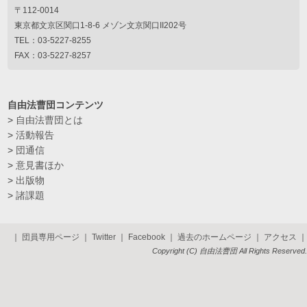
〒112-0014
東京都文京区関口1-8-6 メゾン文京関口II202号
TEL：03-5227-8255
FAX：03-5227-8257
自由法曹団コンテンツ
>
自由法曹団とは
>
活動報告
>
団通信
>
意見書ほか
>
出版物
>
諸課題
｜
団員専用ページ
｜
Twitter
｜
Facebook
｜
過去のホームページ
｜
アクセス
｜
Copyright (C) 自由法曹団 All Rights Reserved.