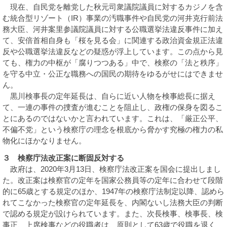
現在、自民党を離党した秋元司衆議院議員に対するカジノを含
む統合型リゾート（IR）事業の汚職事件や自民党の河井克行前法
務大臣、河井案里参議院議員に対する公職選挙法違反事件に加え
て、安倍首相自身も「桜を見る会」に関連する政治資金規正法違
反や公職選挙法違反などの疑惑が浮上しています。この点から見
ても、権力の中枢が「腐りつつある」中で、検察の「法と秩序」
を守る中立・公正な職務への国民の期待をゆるがせにはできませ
ん。
黒川検事長の定年延長は、自らに近い人物を検事総長に据え
て、一連の事件の捜査が進むことを阻止し、政権の保身を図るこ
とにあるのではないかと言われています。これは、「厳正公平、
不偏不党」という検察庁の理念を根底から脅かす究極の権力の私
物化にほかなりません。
３ 検察庁法改正案に断固反対する
政府は、2020年3月13日、検察庁法改正案を国会に提出しまし
た。改正案は検察官の定年を国家公務員等の定年に合わせて段階
的に65歳とする規定のほか、1947年の検察庁法制定以降、認めら
れてこなかった検察官の定年延長を、内閣ないし法務大臣の判断
で認める規定が設けられています。また、次長検事、検事長、検
事正、上席検事などの役職者は、原則として63歳で役職を退く