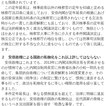
とも指摘されています。
この定年延長は、検事総長以外の検察官の定年を63歳と定める
検察庁法22条に違反しており、安倍内閣が定年延長の根拠にあげ
る国家公務員法81条の3は検察官には適用されないとする立法当
時からの一貫した政府解釈にも反しており、黒川検事長の定年延
長は法的根拠を欠く違法な閣議決定に基づくもので、無効という
ほかありません。検察官人事に不当に介入する本件閣議決定は、
独立公正であるべき検察庁の地位を侵し、ひいては刑事司法制度
の独立に対する不当な介入に道をひらくものであって強く抗議し
ます。
２ 安倍政権による国政の私物化をこれ以上許してはならない
安倍政権はこれまでも、2013年に内閣法制局次長を昇格させる
のが慣例であった内閣法制局長官に外務省出身の小松一郎氏を任
命して、集団的自衛権について政府解釈を180度変更させ、その
後の安保法制（戦争法）の制定に繋げるなど、慣例に違反する人
事を行って、政治を私物化するに等しい権限の濫用を繰り返して
きました。
本件定年延長は、単なる慣例違反を超えて、法律に明確に違反
するものであり、安倍政権の国政の私物化は、近代国家の骨格と
もいうべき法治国家を掘り崩す「暗愚な暴挙」です。