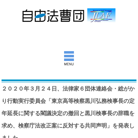
自由法曹団とは
２０２０年３月２４日、法律家６団体連絡会・総がか
活動報告
り行動実行委員会「東京高等検察黒川弘務検事長の定
団通信
年延長に関する閣議決定の撤回と黒川検事長の辞職を
意見書ほか
求め、検察庁法改正案に反対する共同声明」を発表し
出版物