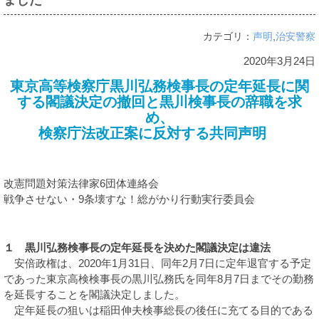
ました
諸課題
カテゴリ：
声明
,
治安警察
2020年3月24日
東京高等検察庁黒川弘務検事長の定年延長に関
する閣議決定の撤回と黒川検事長の辞職を求
め、
検察庁法改正案に反対する共同声明
改憲問題対策法律家6団体連絡会
戦争させない・9条壊すな！総がかり行動実行委員会
１ 黒川弘務検事長の定年延長を決めた閣議決定は違法
安倍政権は、2020年1月31日、同年2月7日に定年退官する予定
であった東京高検検事長の黒川弘務氏を同年8月7日までその勤務
を延長することを閣議決定しました。
定年延長の狙いは稲田伸夫検事総長の後任に充てる目的である