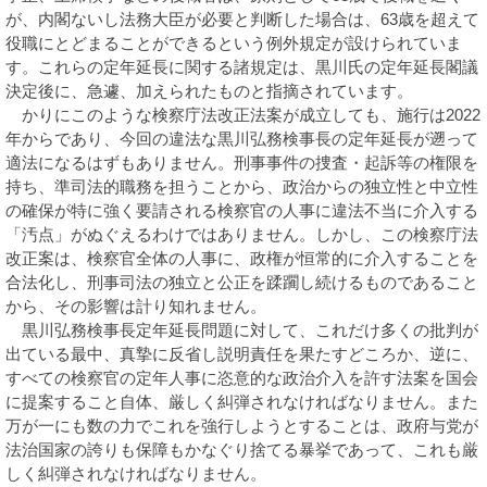
が、内閣ないし法務大臣が必要と判断した場合は、63歳を超えて
役職にとどまることができるという例外規定が設けられていま
す。これらの定年延長に関する諸規定は、黒川氏の定年延長閣議
決定後に、急遽、加えられたものと指摘されています。
かりにこのような検察庁法改正法案が成立しても、施行は2022
年からであり、今回の違法な黒川弘務検事長の定年延長が遡って
適法になるはずもありません。刑事事件の捜査・起訴等の権限を
持ち、準司法的職務を担うことから、政治からの独立性と中立性
の確保が特に強く要請される検察官の人事に違法不当に介入する
「汚点」がぬぐえるわけではありません。しかし、この検察庁法
改正案は、検察官全体の人事に、政権が恒常的に介入することを
合法化し、刑事司法の独立と公正を蹂躙し続けるものであること
から、その影響は計り知れません。
黒川弘務検事長定年延長問題に対して、これだけ多くの批判が
出ている最中、真摯に反省し説明責任を果たすどころか、逆に、
すべての検察官の定年人事に恣意的な政治介入を許す法案を国会
に提案すること自体、厳しく糾弾されなければなりません。また
万が一にも数の力でこれを強行しようとすることは、政府与党が
法治国家の誇りも保障もかなぐり捨てる暴挙であって、これも厳
しく糾弾されなければなりません。