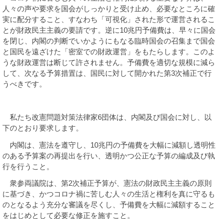
人々の声や要求を国会がしっかりと受け止め、必要なところに確
実に配分すること、すなわち「可視化」された形で運営されるこ
とが財政民主主義の要請です。逆に
10
兆円予備費は、早々に国会
を閉じ、内閣の判断でいかようにもなる臨時国会の召集まで国会
と国民を遠ざけた「密室での財政運営」をもたらします。このよ
うな財政運営は断じて許されません。予備費を適切な規模に減ら
して、次なる予算措置は、国民に対して開かれた第
3
次補正で行
うべきです。
私たち改憲問題対策法律家
6
団体は、内閣及び国会に対し、以
下のとおり要求します。
内閣は、憲法を遵守し、
10
兆円の予備費を大幅に減額し透明性
のある予算案の再提出を行い、透明かつ公正な予算の編成及び執
行を行うこと。
衆参両議院は、第
2
次補正予算が、憲法の財政民主主義の原則
に基づき、かつコロナ禍に苦しむ人々の生活と権利を真に守るも
のとなるよう充分な審議を尽くし、予備費を大幅に減額すること
をはじめとして必要な修正を施すこと。