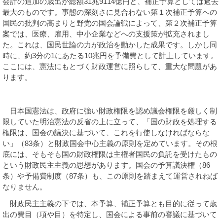
会計の追加の歳出が総額
31
兆
9114
億円と、補正予算としては過去
最大のものです。事態の深刻さに見合わない第１次補正予算への
国民の批判の高まりと野党の国会論戦によって、第２次補正予算
案では、医療、雇用、中小企業などへの支援策が拡充されまし
た。これは、国民世論の力が政治を動かした成果です。しかし同
時に、約
3
分の
1
にあたる
10
兆円を予備費として計上しています。
ここには、憲法にもとづく財政運営に照らして、重大な問題があ
ります。
日本国憲法は、政府に強い財政権限を認め議会権限を厳しく制
限していた明治憲法の反省の上に立って、「国の財政を処理する
権限は、国会の議決に基づいて、これを行使しなければならな
い」（
83
条）と財政国会中心主義の原則を定めています。その根
底には、そもそも国の財政権限は主権者国民の負託を受けたもの
という財政民主主義の思想があります。国会の予算議決権（
86
条）や予備費制度（
87
条）も、この原則を踏まえて運営されねば
なりません。
財政民主主義の下では、本予算、補正予算とも目的に従って歳
出の費目（項や目）を特定し、国会による事前の審議に基づいて