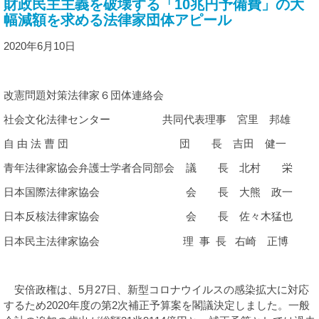
財政民主主義を破壊する「
10
兆円予備費」の大
諸課題
幅減額を求める法律家団体アピール
2020年
6
月
10
日
改憲問題対策法律家６団体連絡会
社会文化法律センター 共同代表理事 宮里 邦雄
自 由 法 曹 団
団 長 吉田 健一
青年法律家協会弁護士学者合同部会 議 長 北村 栄
日本国際法律家協会 会 長 大熊 政一
日本反核法律家協会 会 長 佐々木猛也
日本民主法律家協会 理 事 長 右崎 正博
安倍政権は、
5
月
27
日、新型コロナウイルスの感染拡大に対応
するため
2020
年度の第
2
次補正予算案を閣議決定しました。一般