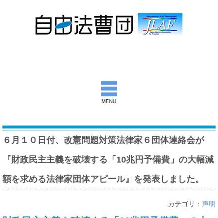
自由法曹団とは
６月１０日付、改憲問題対策法律家６団体連絡会が
活動報告
『財政民主主義を破壊する「10兆円予備費」の大幅減
団通信
額を求める法律家団体アピール』を発表しました。
意見書ほか
カテゴリ：
声明
出版物