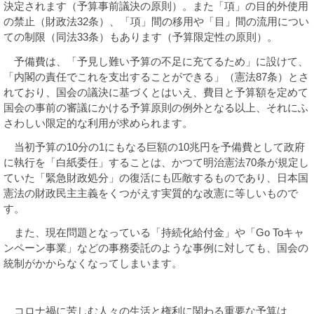
決定されます（予算事前議決の原則）。また「項」の目的外使用
の禁止（財政法
32
条）、「項」間の移用や「目」間の流用につい
ての制限（同法
33
条）もあります（予算限定性の原則）。
予備費は、「予見し難い予算の不足に充てるため」に設けて、
「内閣の責任でこれを支出することができる」（憲法
87
条）とさ
れており、国会の議決に基づくとはいえ、費目と予算額を定めて
国会の事前の審議にかける予算原則の例外となる以上、それにふ
さわしい限定的な利用が求められます。
当初予算の
10
分の
1
にもなる巨額の
10
兆円を予備費として政府
に執行を「白紙委任」することは、かつて明治憲法
70
条が規定し
ていた「緊急財政処分」の復活にも匹敵するものであり、日本国
憲法の財政民主主義をくつがえす実質的な改憲に等しいもので
す。
また、現在問題となっている「持続化給付金」や「
Go To
キャ
ンペーン事業」などの事務委託のような事例に対しても、国会の
統制がかからなくなってしまいます。
コロナ禍に苦しむ人々の生活と権利に関わる重要な予算は、