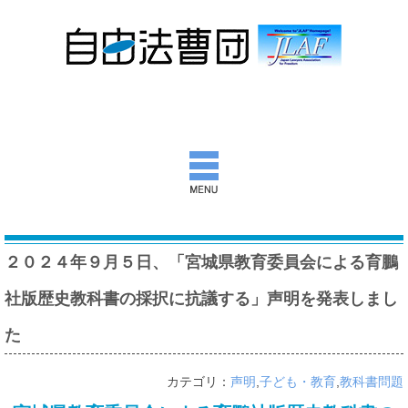
自由法曹団とは
２０２４年９月５日、「宮城県教育委員会による育鵬
活動報告
社版歴史教科書の採択に抗議する」声明を発表しまし
団通信
た
意見書ほか
カテゴリ：
声明
,
子ども・教育
,
教科書問題
出版物