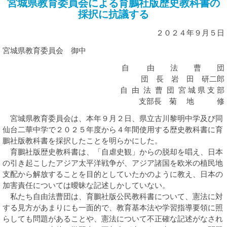
宮城県教育委員会による育鵬社版歴史教科書の
諸課題
採択に抗議する
２０２４年９月５日
宮城県教育委員会 御中
自 由 法 曹 団
団 長 岩 田 研二郎
自 由 法 曹 団 宮 城 県 支 部
支部長 菊 地 修
宮城県教育委員会は、本年９月２日、県立古川黎明中学及び同
仙台二華中学で２０２５年度から４年間使用する歴史教科書に育
鵬社版教科書を採択したことを明らかにした。
育鵬社版歴史教科書は、「自虐史観」からの脱却を唱え、日本
の引き起こしたアジア太平洋戦争が、アジア諸国を欧米の植民地
支配から解放することを目的としていたかのように教え、日本の
加害責任については曖昧な記述しかしていない。
私たち自由法曹団は、育鵬社版公民教科書について、憲法に対
する見方があまりにも一面的で、教育基本法や学習指導要領に照
らしても問題があることや、憲法について不正確な記述がなされ