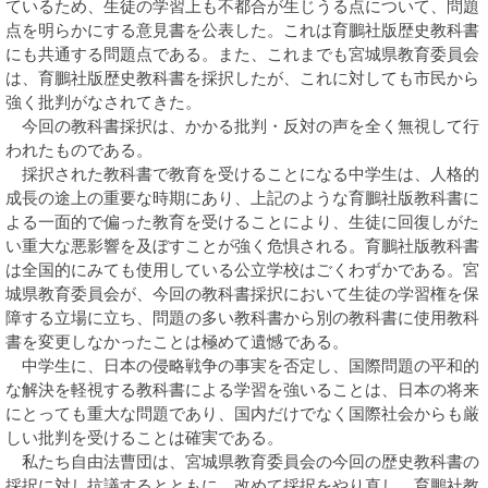
ているため、生徒の学習上も不都合が生じうる点について、問題
点を明らかにする意見書を公表した。これは育鵬社版歴史教科書
にも共通する問題点である。また、これまでも宮城県教育委員会
は、育鵬社版歴史教科書を採択したが、これに対しても市民から
強く批判がなされてきた。
今回の教科書採択は、かかる批判・反対の声を全く無視して行
われたものである。
採択された教科書で教育を受けることになる中学生は、人格的
成長の途上の重要な時期にあり、上記のような育鵬社版教科書に
よる一面的で偏った教育を受けることにより、生徒に回復しがた
い重大な悪影響を及ぼすことが強く危惧される。育鵬社版教科書
は全国的にみても使用している公立学校はごくわずかである。宮
城県教育委員会が、今回の教科書採択において生徒の学習権を保
障する立場に立ち、問題の多い教科書から別の教科書に使用教科
書を変更しなかったことは極めて遺憾である。
中学生に、日本の侵略戦争の事実を否定し、国際問題の平和的
な解決を軽視する教科書による学習を強いることは、日本の将来
にとっても重大な問題であり、国内だけでなく国際社会からも厳
しい批判を受けることは確実である。
私たち自由法曹団は、宮城県教育委員会の今回の歴史教科書の
採択に対し抗議するとともに、改めて採択をやり直し、育鵬社教