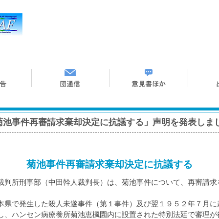
菊池事件再審請求棄却決定に抗議する」声明を発表しま
菊池事件再審請求棄却決定に抗議する
判所刑事部（中田幹人裁判長）は、菊池事件について、再審請求
県で発生した殺人未遂事件（第１事件）及び翌１９５２年７月に
し、ハンセン病療養所菊池恵楓園内に設置された特別法廷で審理が