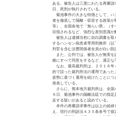
ある。被告人は三度にわたる再審請
日、死刑が執行されている。
菊池事件の大きな特徴として、ハン
者を徹底して隔離・収容する政策が
等）、全国各地で「無らい県」（す
目指されるなど、強烈な差別意識が
被告人は逮捕当初に自白調書を取ら
するハンセン病患者専用刑務所（以
判官を含む法曹関係者全員が白い防
また、公判では、被告人が無実を訴
拠にすべて同意をするなど、適正な
なお、最高裁判所は、２０１６年４
的で誤った裁判所法の運用であった
姿勢に基づく運用を続けたことにつ
発表している。
さらに、熊本地方裁判所は、全国ハ
６日、菊池事件の隔離法廷での指定
反する疑いがあると認めている。
本件の再審請求事件は以上の経緯を
え、現行の刑訴法４３５条各号で規