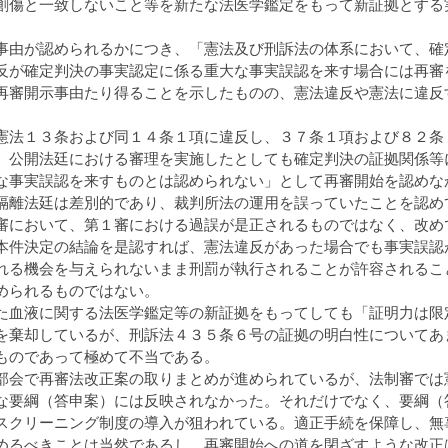
創傷と一致しないこと等を新たな法医学鑑定をもって新証拠とする
由が認められるかにつき、「憲法及び刑訴法の体系において、確
反が確定判決の事実認定に係る重大な事実誤認を来す場合には再審
再審開示事由たり得ることを示したものの、憲法違反や憲法に違反
法１３条および同１４条１項に違反し、３７条１項および８２条
、公開法廷における審理を実施したとしても確定判決の証拠関係等
な事実誤認を来すものとは認められない」として再審開始を認めな
離法廷は差別的であり、裁判所法の運用を誤っていたことを認め
審において、第１審における過誤が是正されるものではなく、改め
本件決定の結論を是認すれば、憲法違反があった場合でも事実誤認
れる機会を与えられないまま刑罰が執行されることが許容されるこ
められるものではない。
血液に関する法医学鑑定等の新証拠をもってしても「証明力は限
を棄却しているが、刑訴法４３５条６号の証拠の明白性についてあ
ものであって極めて不当である。
会で再審法改正案の取りまとめが進められているが、法制審では
な要綱（答申案）には反映されなかった。それだけでなく、要綱（
スクリーニング制度の導入が狙われている。適正手続を保障し、無
めるべきことは当然であるし、再審開始への道を閉ざすような改正