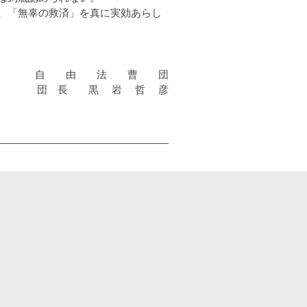
、「無辜の救済」を真に実効あらし
自 由 法 曹 団
団 長 黒 岩 哲 彦