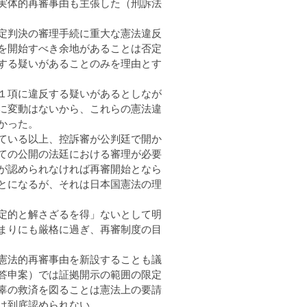
実体的再審事由も主張した（刑訴法
定判決の審理手続に重大な憲法違反
を開始すべき余地があることは否定
する疑いがあることのみを理由とす
１項に違反する疑いがあるとしなが
に変動はないから、これらの憲法違
かった。
ている以上、控訴審が公判廷で開か
ての公開の法廷における審理が必要
が認められなければ再審開始となら
とになるが、それは日本国憲法の理
定的と解さざるを得」ないとして明
まりにも厳格に過ぎ、再審制度の目
憲法的再審事由を新設することも議
答申案）では証拠開示の範囲の限定
辜の救済を図ることは憲法上の要請
は到底認められない。