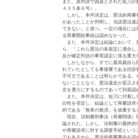
また、原判決で凶器とされた短刀が
４３５条６号）。
しかし、本件決定は、憲法的再審事
があったことが判明し、当該憲法違
できない」と述べ、一定の場合には
る再審開始事由は認めなかった。
また、本件決定は結論において、憲
ら、「これら憲法の各規定に適合し
反が確定判決の事実認定に係る重大
しかしながら、すでに最高裁自ら隔
れていたとしても事後審である控訴
不可欠であることは明らかである。
ないこととなり、憲法違反が是正さ
念を蔑ろにするものであって到底認
また、本件決定は、短刀に付着した
白性を否定し、結論として再審請求
的である「無辜の救済」を放棄する
現在、法制審刑事法（再審関係）部
論された。しかし、法制審の最終的
や再審請求に対する調査手続という
でもあるから、憲法的再審事由を認