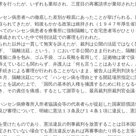
求を行ったが、いずれも棄却され、三度目の再審請求が棄却された
セン病患者への徹底した差別が根底にあったことが挙げられる。
取られてきたが、戦後もかかる政策は維持され（１９４７年厚生省
べてのハンセン病患者を療養所に強制隔離して在宅患者等がひとり
醸成されていた中で特別法廷での審理も行われた。
れた以外は一貫して無実を訴えたが、裁判は公開の法廷ではなく
下、「隔離法廷」という。）において非公開のまま行われた。隔離
護服に身を包み、ゴム手袋、ゴム長靴を着用して、証拠物は箸で扱
えているにも関わらず、弁護人は「何も言うことはありません」
手続きによる審理が行われることがないまま、被告人は死刑判決を
月、隔離法廷について「ハンセン病を理由とする開廷場所指定に
ことを認めた上で、「国民の基本的人権を擁護するために柱となる
き、その責任を痛感」するとして謝罪をし、最高裁判所裁判官会議
ンセン病療養所入所者協議会等の代表者らが提起した国家賠償請
及び審理について、明確に憲法１３条及び１４条１項に違反し、憲
受けたものであり、憲法違反の刑事裁判を放置することは日本国
定されていない場合でも憲法違反があれば再審事由たり得ると主張