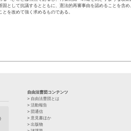
固として抗議するとともに、憲法的再審事由を認めることを含め
ことを改めて強く求めるものである。
自由法曹団コンテンツ
>
自由法曹団とは
>
活動報告
>
団通信
>
意見書ほか
号
>
出版物
>
諸課題