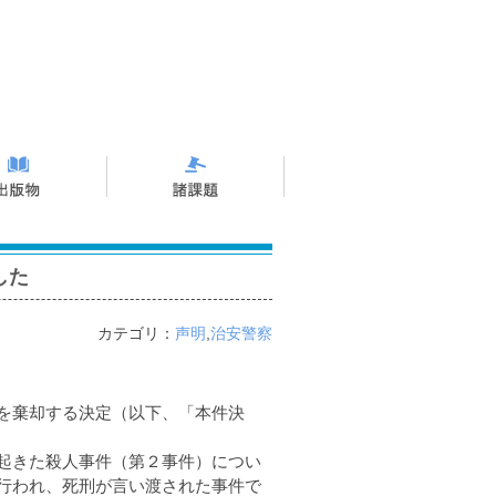
した
カテゴリ：
声明
,
治安警察
を棄却する決定（以下、「本件決
起きた殺人事件（第２事件）につい
行われ、死刑が言い渡された事件で