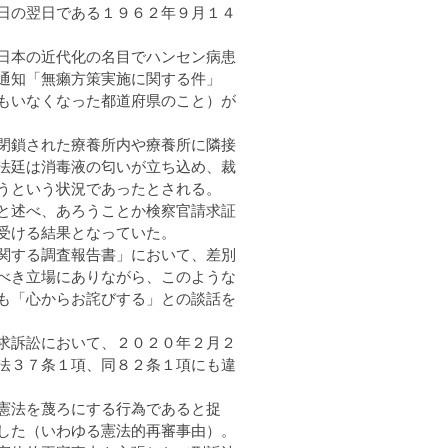
日の翌日である１９６２年９月１４
日本の近代化の名目でハンセン病患
通知「無癩方策実施に関する件」
もいなくなった都道府県のこと）が
閉鎖された療養所内や療養所に隣接
法廷は消毒液の匂いが立ち込め、裁
うという状況であったとされる。
と述べ、あろうことか検察官請求証
受ける結果となっていた。
関する調査報告書」において、差別
べき立場にありながら、このような
も「心からお詫びする」との談話を
求訴訟において、２０２０年２月２
法３７条１項、同８２条１項にも違
憲法を蔑ろにする行為であると捉
した（いわゆる憲法的再審事由）。