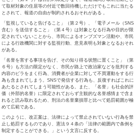
て取材対象の住居等の付近で数回待機しただけでもこれに当たる
とされて、報道の自由が制約されるおそれがある 。
「監視していると告げること」（第２号）、「電子メール（SNS
含む）を送信すること」（第４号）は対象となる行為や目的が限
定されていないことから、市民によるオンブズマン活動や、市民
による行政機関に対する監視行動、意見表明も対象となるおそれ
がある。
「名誉を害する事項を告げ、その知り得る状態に置くこと」（第
６号）も方法の限定がなく、市民が路上で政治家などを批判する
内容のビラをまく行為、消費者が企業に対して不買運動をする行
為も含まれてしまう。SNSで発信する行為も、反復すればこれに
あたるとされてしまう可能性がある。また、「名誉」も社会的評
価（外部的名誉）に限定されておらず主観的な名誉感情まで含ま
れると読み取れるため、刑法の名誉棄損罪と比べて処罰範囲が極
めて広範である。
このように、改正案は、法律によって禁止されていない行為を禁
止し処罰するものであり、憲法９４条の「法律の範囲内で条例を
制定することができる。」という文言に反する。