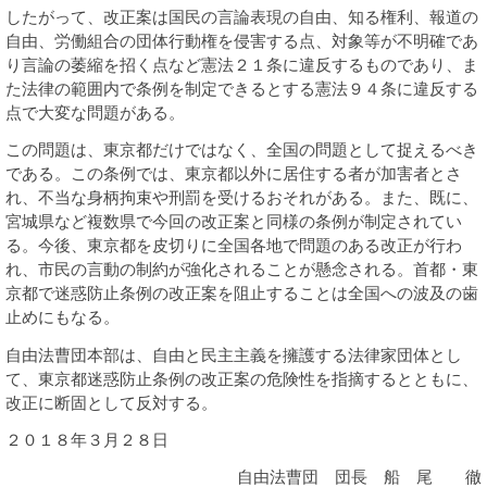
したがって、改正案は国民の言論表現の自由、知る権利、報道の
自由、労働組合の団体行動権を侵害する点、対象等が不明確であ
り言論の萎縮を招く点など憲法２１条に違反するものであり、ま
た法律の範囲内で条例を制定できるとする憲法９４条に違反する
点で大変な問題がある。
この問題は、東京都だけではなく、全国の問題として捉えるべき
である。この条例では、東京都以外に居住する者が加害者とさ
れ、不当な身柄拘束や刑罰を受けるおそれがある。また、既に、
宮城県など複数県で今回の改正案と同様の条例が制定されてい
る。今後、東京都を皮切りに全国各地で問題のある改正が行わ
れ、市民の言動の制約が強化されることが懸念される。首都・東
京都で迷惑防止条例の改正案を阻止することは全国への波及の歯
止めにもなる。
自由法曹団本部は、自由と民主主義を擁護する法律家団体とし
て、東京都迷惑防止条例の改正案の危険性を指摘するとともに、
改正に断固として反対する。
２０１８年３月２８日
自由法曹団 団長 船 尾 徹