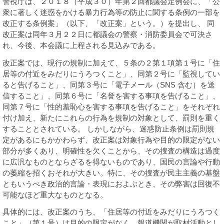
警視庁は、２０１８（平成３０）年第２回都議会定例会に、「公
諸課題
衆に著しく迷惑をかける暴力行為等の防止に関する条例の一部を
改正する条例案」（以下、「改正案」という。）を提出し、 同
改正案は同年３月２２日に都議会の警察・消防委員会で可決さ
れ、今後、本会議に上程される見込みである。
改正案では、現行の規制に加えて、５条の２第１項第１号に「住
居等の付近をみだりにうろつくこと」、同第２号に「監視してい
ると告げること」、同第３号に「電子メール（SNS 含む）を送
信すること」、同第６号に「名誉を害する事項を告げること」、
同第７号に「性的羞恥心を害する事項を告げること」をそれぞれ
付け加え、新たにこれらの行為を規制の対象として、罰則を重く
することとされている。 しかしながら、迷惑防止条例は罰則規
定があるにもかかわらず、改正案は対象行為や目的の限定がない
部分が多くあり、明確性を欠くことから、その捜査の構造は過度
に広汎なものとならざるを得ないものであり、国民の言論や行動
の萎縮を招くおそれが大きい。特に、その捜査が民主主義の基盤
ともいうべき政治的言論・表現におよぶとき、その弊害は回復不
可能なほど重大なものとなる。
具体的には、改正案のうち、「住居等の付近をみだりにうろつく
こと」（第１号）は目的の限定がなく、報道機関が取材活動とし