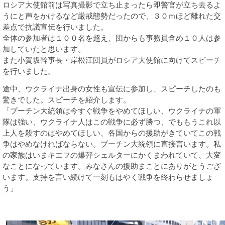
ロシア大使館前は写真撮影で立ち止まったら即警官が立ち去るよ
諸課題
うにと声をかけるなど厳戒態勢だったので、３０ｍほど離れた交
差点で抗議宣伝を行いました。
全体の参加者は１００名を超え、団からも事務員含め１０人は参
加していたと思います。
また小賀坂幹事長・岸松江団員がロシア大使館に向けてスピーチ
を行いました。
途中、ウクライナ出身の女性も宣伝に参加し、スピーチしたのも
驚きでした。スピーチを紹介します。
「プーチン大統領は今すぐ戦争をやめてほしい、ウクライナの軍
隊は強い、ウクライナ人はこの戦争に必ず勝つ、でももうこれ以
上人を殺すのはやめてほしい、各国からの援助がきていてこの戦
争はやめなければならない。プーチン大統領に直接言います。私
の家族はいまキエフの爆弾シェルターにかくまわれていて、大変
なことになっています。みなさんの援助まことにありがとうござ
います。支持を言い続けて一刻もはやく戦争を終わらせましょ
う」