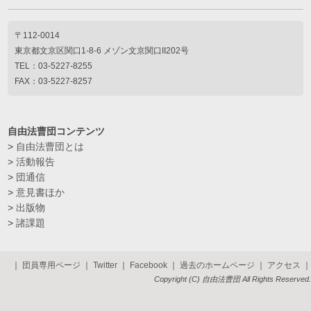
〒112-0014
東京都文京区関口1-8-6 メゾン文京関口II202号
TEL：03-5227-8255
FAX：03-5227-8257
自由法曹団コンテンツ
>
自由法曹団とは
>
活動報告
>
団通信
>
意見書ほか
>
出版物
>
諸課題
｜
団員専用ページ
｜
Twitter
｜
Facebook
｜
過去のホームページ
｜
アクセス
｜
Copyright (C) 自由法曹団 All Rights Reserved.