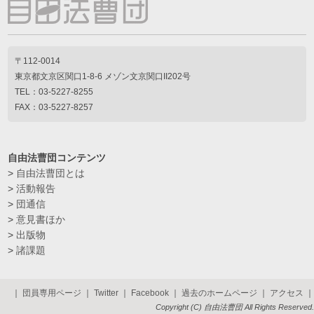
〒112-0014
東京都文京区関口1-8-6 メゾン文京関口II202号
TEL：03-5227-8255
FAX：03-5227-8257
自由法曹団コンテンツ
>
自由法曹団とは
>
活動報告
>
団通信
>
意見書ほか
>
出版物
>
諸課題
｜
団員専用ページ
｜
Twitter
｜
Facebook
｜
過去のホームページ
｜
アクセス
｜
Copyright (C) 自由法曹団 All Rights Reserved.