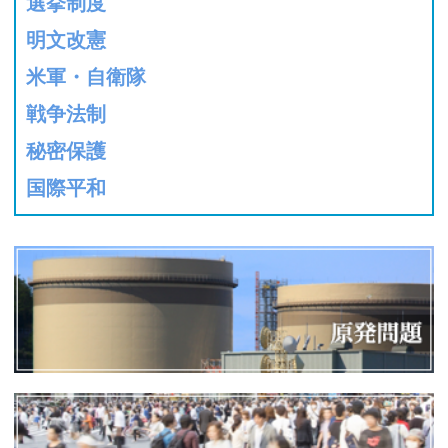
選挙制度
明文改憲
米軍・自衛隊
戦争法制
秘密保護
国際平和