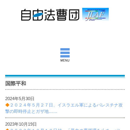
自由法曹団とは
国際平和
活動報告
2024年5月30日
団通信
◆
２０２４年５月２７日、イスラエル軍によるパレスチナ攻
撃の即時停止とガザ地……
意見書ほか
2023年10月19日
出版物