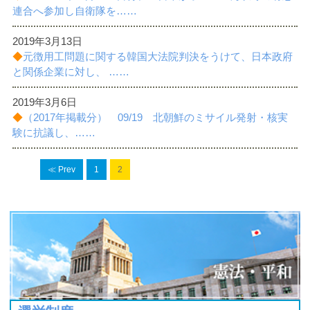
連合へ参加し自衛隊を……
2019年3月13日
◆
元徴用工問題に関する韓国大法院判決をうけて、日本政府
と関係企業に対し、 ……
2019年3月6日
◆
（2017年掲載分） 09/19 北朝鮮のミサイル発射・核実
験に抗議し、……
≪ Prev
1
2