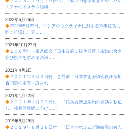
◆
２０２３年１０月１９日付、「暴力の悪循環を止め、パレ
諸課題
スチナのイスラム組織……
2022年5月26日
◆
2022年5月23日、ロシアのウクライナに対する軍事侵攻に
強く抗議し、直……
2021年10月27日
◆
１００周年・東京総会『日本政府に核兵器禁止条約の署名
及び批准を求める決議……
2021年4月2日
◆
２０２１年４月２日付、意見書「日本学術会議会員任命拒
否問題の本質～許され……
2021年1月22日
◆
２０２１年１月２２日付、『核兵器禁止条約の発効を歓迎
し、核兵器廃絶に向け……
2019年8月28日
◆
２０１９年８月２８日付、「日本がホルムズ海峡等の有志