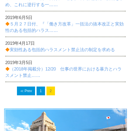
め、これに逆行する一……
2019年6月5日
◆
５月２７日付、『「働き方改革」一括法の抜本改正と実効
性のある包括的ハラス……
2019年4月17日
◆
実効性ある包括的ハラスメント禁止法の制定を求める
2019年3月5日
◆
（2018年掲載分）12/20 仕事の世界における暴力とハラ
スメント禁止……
≪ Prev
1
2