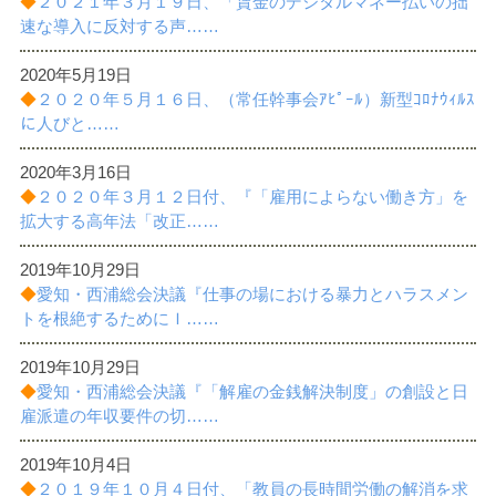
◆
２０２１年３月１９日、「賃金のデジタルマネー払いの拙
諸課題
速な導入に反対する声……
2020年5月19日
◆
２０２０年５月１６日、（常任幹事会ｱﾋﾟｰﾙ）新型ｺﾛﾅｳｨﾙｽ
に人びと……
2020年3月16日
◆
２０２０年３月１２日付、『「雇用によらない働き方」を
拡大する高年法「改正……
2019年10月29日
◆
愛知・西浦総会決議『仕事の場における暴力とハラスメン
トを根絶するためにＩ……
2019年10月29日
◆
愛知・西浦総会決議『「解雇の金銭解決制度」の創設と日
雇派遣の年収要件の切……
2019年10月4日
◆
２０１９年１０月４日付、「教員の長時間労働の解消を求