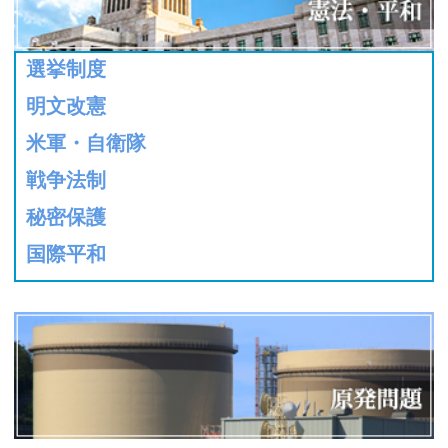
選挙制度
明文改憲
米軍・自衛隊
戦争法制
秘密保護
国際平和