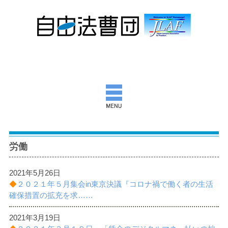
自由法曹団とは
労働
活動報告
2021年5月26日
団通信
◆
２０２１年５月集会in東京決議『コロナ禍で働く者の生活
確保措置の拡充を求……
意見書ほか
2021年3月19日
出版物