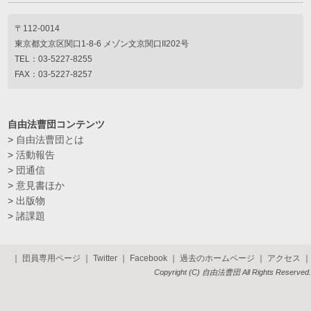
〒112-0014
東京都文京区関口1-8-6 メゾン文京関口II202号
TEL：03-5227-8255
FAX：03-5227-8257
自由法曹団コンテンツ
>
自由法曹団とは
>
活動報告
>
団通信
>
意見書ほか
>
出版物
>
諸課題
｜
団員専用ページ
｜
Twitter
｜
Facebook
｜
過去のホームページ
｜
アクセス
｜
Copyright (C) 自由法曹団 All Rights Reserved.