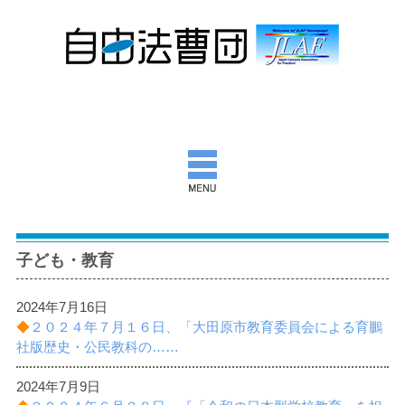
自由法曹団とは
子ども・教育
活動報告
2024年7月16日
団通信
◆
２０２４年７月１６日、「大田原市教育委員会による育鵬
社版歴史・公民教科の……
意見書ほか
2024年7月9日
出版物