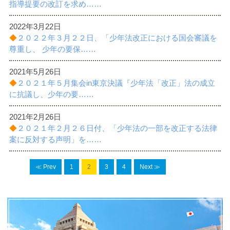
指導提要の改訂を求め……
2022年3月22日
◆
２０２２年３月２２日、「少年法改正における国会審議を
尊重し、 少年の要保……
2021年5月26日
◆
２０２１年５月集会in東京決議『少年法「改正」法の成立
に抗議し、少年の要……
2021年2月26日
◆
２０２１年２月２６日付、「少年法の一部を改正する法律
案に反対する声明」を……
≪ Prev
1
2
3
4
Next ≫