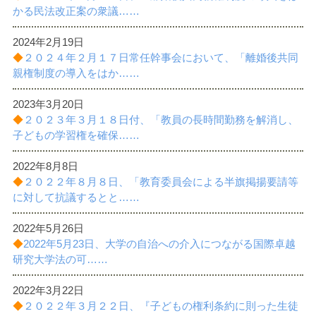
かる民法改正案の衆議……
2024年2月19日
◆
２０２４年２月１７日常任幹事会において、「離婚後共同
親権制度の導入をはか……
2023年3月20日
◆
２０２３年３月１８日付、「教員の長時間勤務を解消し、
子どもの学習権を確保……
2022年8月8日
◆
２０２２年８月８日、「教育委員会による半旗掲揚要請等
に対して抗議するとと……
2022年5月26日
◆
2022年5月23日、大学の自治への介入につながる国際卓越
研究大学法の可……
2022年3月22日
◆
２０２２年３月２２日、『子どもの権利条約に則った生徒