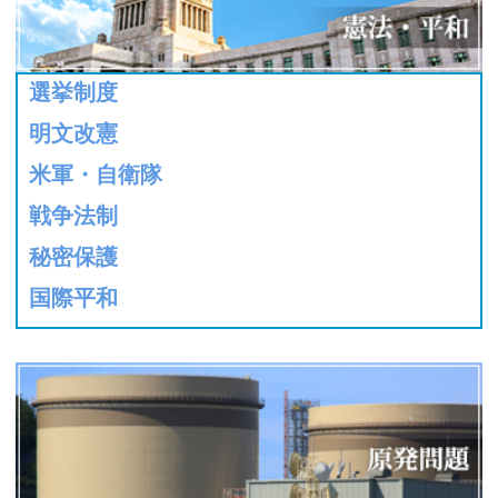
選挙制度
明文改憲
米軍・自衛隊
戦争法制
秘密保護
国際平和