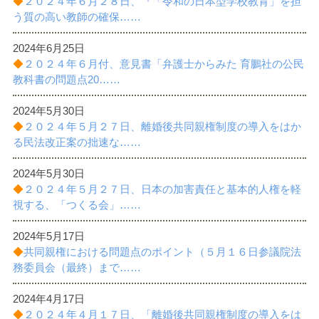
◆
２０２４年６月２８日、『「令和の日本型学校教育」を担
諸課題
う質の高い教師の確保……
2024年6月25日
◆
２０２４年６月付、意見書「弁護士からみた 育鵬社の公民
教科書の問題点20……
2024年5月30日
◆
２０２４年５月２７日、離婚後共同親権制度の導入をはか
る民法改正案の拙速な……
2024年5月30日
◆
２０２４年５月２７日、日本の加害責任と基本的人権を軽
視する、「つくる会」……
2024年5月17日
◆
共同親権における問題点のポイント（５月１６日参議院法
務委員会（最終）まで……
2024年4月17日
◆
２０２４年４月１７日、「離婚後共同親権制度の導入をは