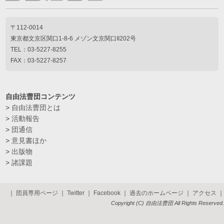
〒112-0014
東京都文京区関口1-8-6 メゾン文京関口II202号
TEL：03-5227-8255
FAX：03-5227-8257
自由法曹団コンテンツ
>
自由法曹団とは
>
活動報告
>
団通信
>
意見書ほか
>
出版物
>
諸課題
｜
団員専用ページ
｜
Twitter
｜
Facebook
｜
過去のホームページ
｜
アクセス
｜
Copyright (C) 自由法曹団 All Rights Reserved.