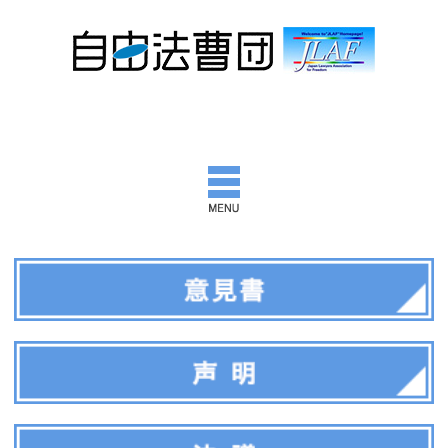
自由法曹団とは
活動報告
団通信
意見書ほか
出版物