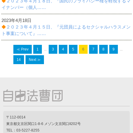
◆
２０２３年４月１８日、『国民のプライバシー権を軽視するマ
イナンバー（個人……
2023年4月18日
◆
２０２３年４月１５日、『元団員によるセクシャルハラスメン
ト事案について』……
≪ Prev
1
...
3
4
5
6
7
8
9
...
14
Next ≫
〒112-0014
東京都文京区関口1-8-6 メゾン文京関口II202号
TEL：03-5227-8255